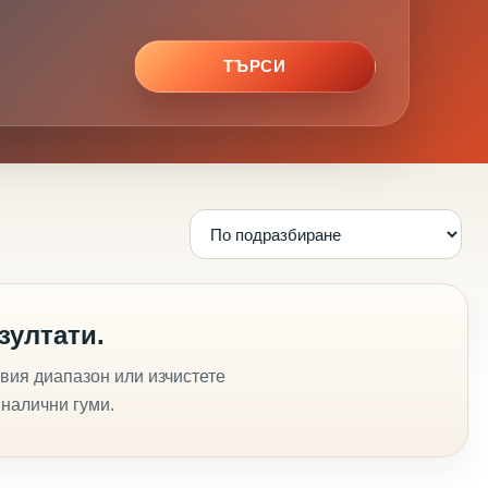
ТЪРСИ
зултати.
вия диапазон или изчистете
 налични гуми.