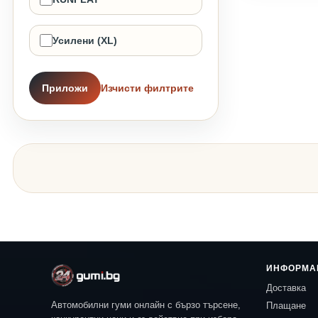
Усилени (XL)
Приложи
Изчисти филтрите
ИНФОРМА
Доставка
Автомобилни гуми онлайн с бързо търсене,
Плащане