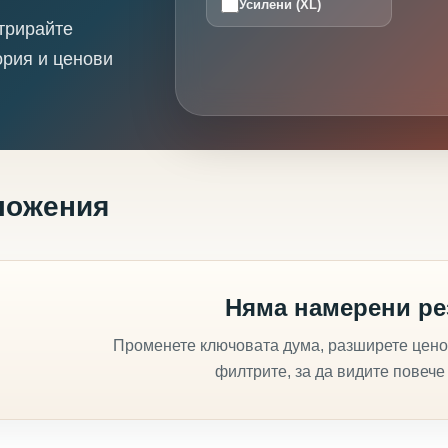
Усилени (XL)
трирайте
ория и ценови
ложения
Няма намерени ре
Променете ключовата дума, разширете цено
филтрите, за да видите повече