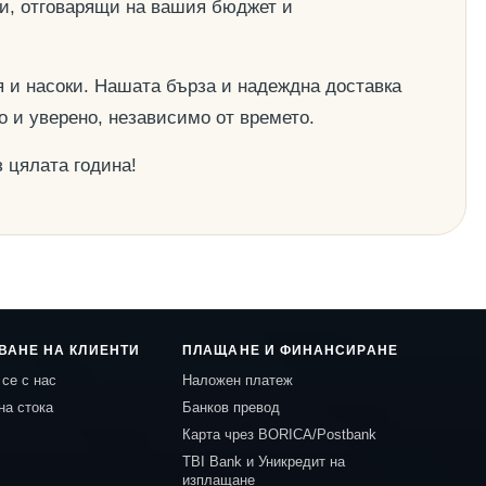
ии, отговарящи на вашия бюджет и
 и насоки. Нашата бърза и надеждна доставка
о и уверено, независимо от времето.
 цялата година!
ВАНЕ НА КЛИЕНТИ
ПЛАЩАНЕ И ФИНАНСИРАНЕ
се с нас
Наложен платеж
на стока
Банков превод
Карта чрез BORICA/Postbank
TBI Bank и Уникредит на
изплащане