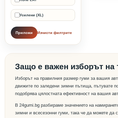
Усилени (XL)
Приложи
Изчисти филтрите
Защо е важен изборът на
Изборът на правилния размер гуми за вашия авт
движите по заледени зимни пътища, пътувате по
подобрява цялостната ефективност на вашия ав
В 24gumi.bg разбираме значението на намиранет
зимни и всесезонни гуми, така че да можете да 