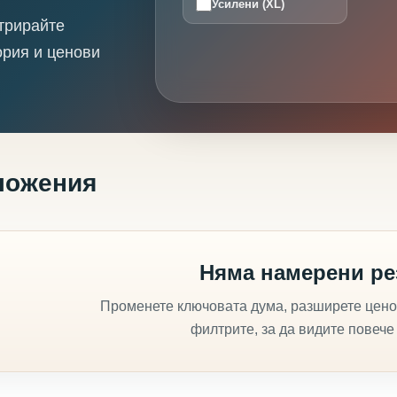
Усилени (XL)
трирайте
ория и ценови
ложения
Няма намерени ре
Променете ключовата дума, разширете цено
филтрите, за да видите повече