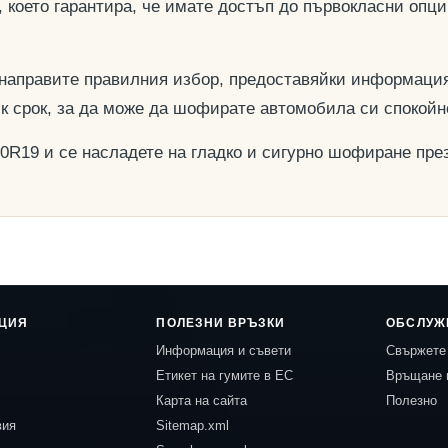
, което гарантира, че имате достъп до първокласни опц
 направите правилния избор, предоставяйки информация
ък срок, за да може да шофирате автомобила си спокойн
40R19 и се насладете на гладко и сигурно шофиране през
ЦИЯ
ПОЛЕЗНИ ВРЪЗКИ
ОБСЛУЖ
Информация и съвети
Свържете 
Етикет на гумите в ЕС
Връщане 
Карта на сайта
Полезно
вия
Sitemap.xml