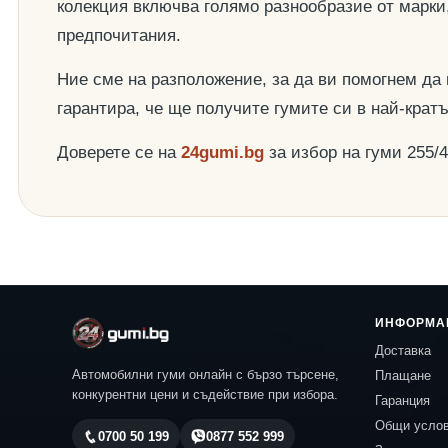
колекция включва голямо разнообразие от марки
предпочитания.
Ние сме на разположение, за да ви помогнем да
гарантира, че ще получите гумите си в най-крат
Доверете се на
24gumi.bg
за избор на гуми 255/
ИНФОРМА
Доставка
Автомобилни гуми онлайн с бързо търсене,
Плащане
конкурентни цени и съдействие при избора.
Гаранция
Общи усло
0700 50 199
0877 552 999