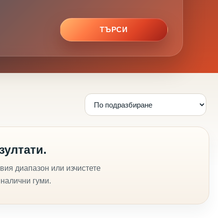
ТЪРСИ
зултати.
вия диапазон или изчистете
 налични гуми.