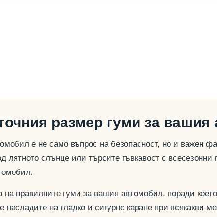
 точния размер гуми за вашия
омобил е не само въпрос на безопасност, но и важен ф
д лятното слънце или търсите гъвкавост с всесезонни 
томобил.
о на правилните гуми за вашия автомобил, поради което
се насладите на гладко и сигурно каране при всякакви м