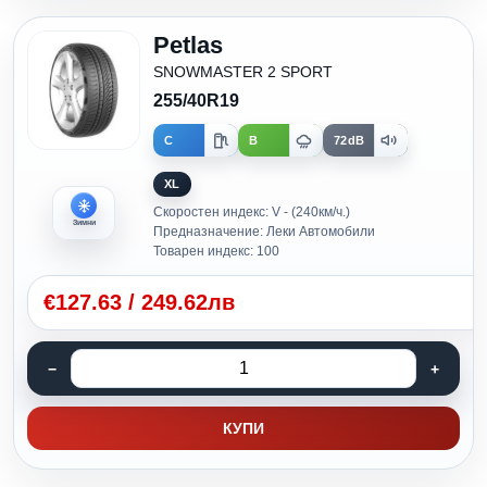
Petlas
SNOWMASTER 2 SPORT
255/40R19
C
B
72dB
XL
Скоростен индекс: V - (240км/ч.)
Зимни
Предназначение: Леки Автомобили
Товарен индекс: 100
€
127.63
/
249.62лв
КУПИ