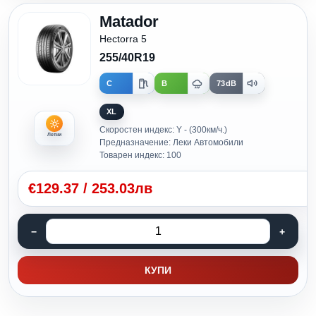
Matador
Hectorra 5
255/40R19
C
B
73dB
XL
Скоростен индекс: Y - (300км/ч.)
Летни
Предназначение: Леки Автомобили
Товарен индекс: 100
€
129.37
/
253.03лв
КУПИ