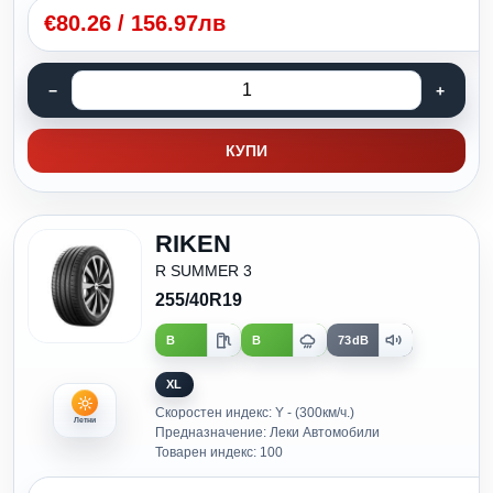
€
80.26
/
156.97лв
КУПИ
RIKEN
R SUMMER 3
255/40R19
B
B
73dB
XL
Скоростен индекс: Y - (300км/ч.)
Летни
Предназначение: Леки Автомобили
Товарен индекс: 100