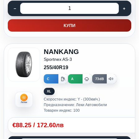
КУПИ
NANKANG
Sportnex AS-3
255/40R19
C
A
73dB
XL
Скоростен индекс: Y - (300км/ч.)
Летни
Предназначение: Леки Автомобили
Товарен индекс: 100
€
88.25
/
172.60лв