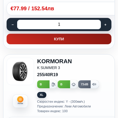
€
77.99
/
152.54лв
КУПИ
KORMORAN
K SUMMER 3
255/40R19
B
B
73dB
XL
Скоростен индекс: Y - (300км/ч.)
Летни
Предназначение: Леки Автомобили
Товарен индекс: 100