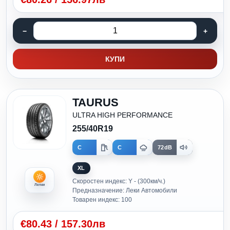
КУПИ
TAURUS
ULTRA HIGH PERFORMANCE
255/40R19
C
C
72dB
XL
Скоростен индекс: Y - (300км/ч.)
Летни
Предназначение: Леки Автомобили
Товарен индекс: 100
€
80.43
/
157.30лв