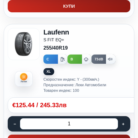
КУПИ
Laufenn
S FIT EQ+
255/40R19
C
B
73dB
XL
Скоростен индекс: Y - (300км/ч.)
Летни
Предназначение: Леки Автомобили
Товарен индекс: 100
€
125.44
/
245.33лв