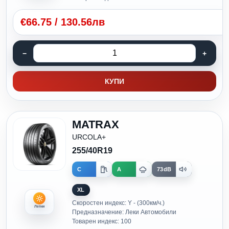
€
66.75
/
130.56лв
КУПИ
MATRAX
URCOLA+
255/40R19
C
A
73dB
XL
Скоростен индекс: Y - (300км/ч.)
Летни
Предназначение: Леки Автомобили
Товарен индекс: 100