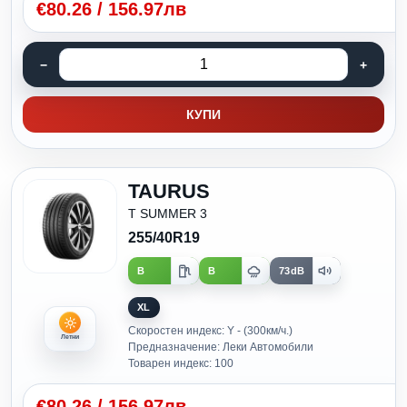
€
80.26
/
156.97лв
КУПИ
TAURUS
T SUMMER 3
255/40R19
B
B
73dB
XL
Скоростен индекс: Y - (300км/ч.)
Летни
Предназначение: Леки Автомобили
Товарен индекс: 100
€
80.26
/
156.97лв