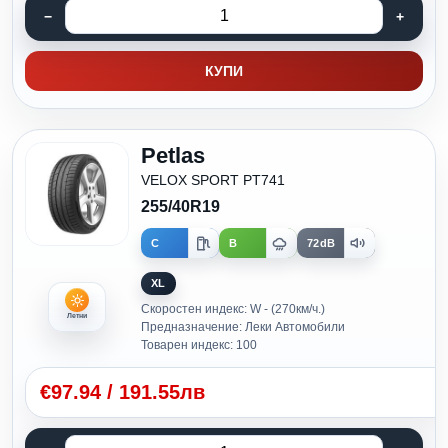
КУПИ
Petlas
VELOX SPORT PT741
255/40R19
C
B
72dB
XL
Скоростен индекс: W - (270км/ч.)
Летни
Предназначение: Леки Автомобили
Товарен индекс: 100
€
97.94
/
191.55лв