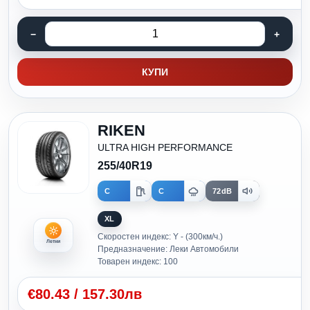
КУПИ
RIKEN
ULTRA HIGH PERFORMANCE
255/40R19
C
C
72dB
XL
Скоростен индекс: Y - (300км/ч.)
Летни
Предназначение: Леки Автомобили
Товарен индекс: 100
€
80.43
/
157.30лв