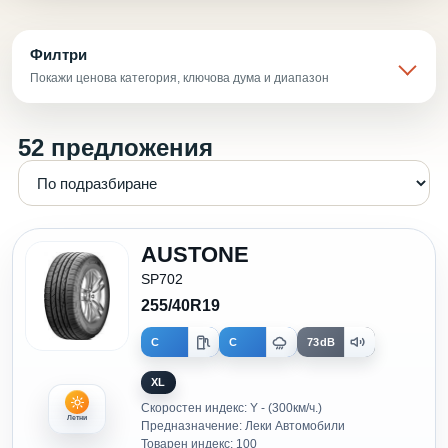
Филтри
Покажи ценова категория, ключова дума и диапазон
52 предложения
AUSTONE
SP702
255/40R19
C
C
73dB
XL
Скоростен индекс: Y - (300км/ч.)
Летни
Предназначение: Леки Автомобили
Товарен индекс: 100