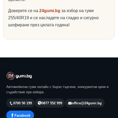
Доверете се на
24gumi.bg
за избор на гуми
255/40R19 и се насладете на гладко и сигурно
шофиране през цялата година!
Автомобилни гуми онлайн с бързо търсене, конкурентни цени и
съдействие при избора.
0700 50 199
0877 552 999
office@24gumi.bg
Facebook