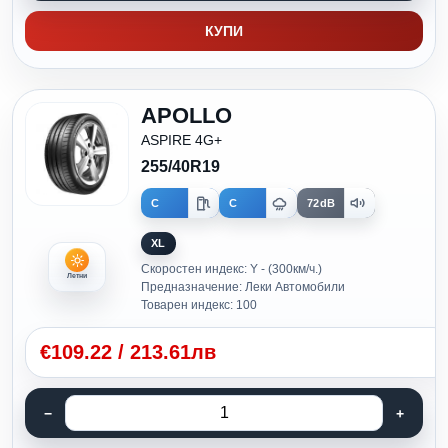
КУПИ
APOLLO
ASPIRE 4G+
255/40R19
C
C
72dB
XL
Скоростен индекс: Y - (300км/ч.)
Летни
Предназначение: Леки Автомобили
Товарен индекс: 100
€
109.22
/
213.61лв