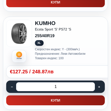
КУПИ
KUMHO
Ecsta Sport 'S' PS72 'S
255/40R19
XL
Скоростен индекс: Y - (300км/ч.)
Предназначение: Леки Автомобили
Товарен индекс: 100
Летни
€
127.25
/
248.87лв
КУПИ