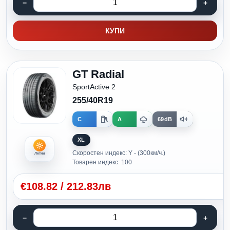
КУПИ
GT Radial
SportActive 2
255/40R19
C
A
69dB
XL
Скоростен индекс: Y - (300км/ч.)
Летни
Товарен индекс: 100
€
108.82
/
212.83лв