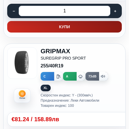
КУПИ
GRIPMAX
SUREGRIP PRO SPORT
255/40R19
C
A
73dB
XL
Скоростен индекс: Y - (300км/ч.)
Летни
Предназначение: Леки Автомобили
Товарен индекс: 100
€
81.24
/
158.89лв