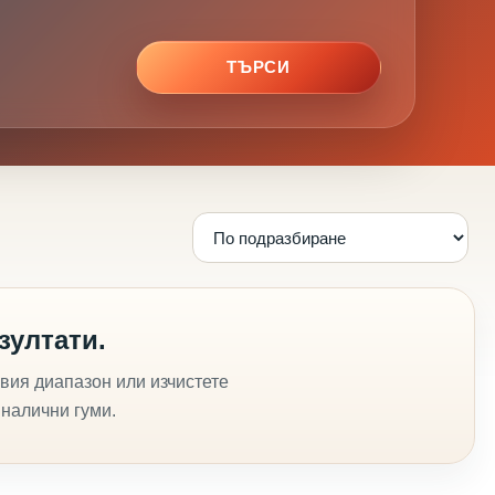
ТЪРСИ
зултати.
вия диапазон или изчистете
 налични гуми.