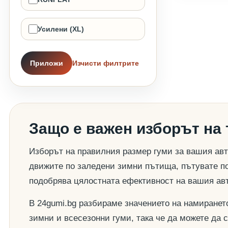
Усилени (XL)
Приложи
Изчисти филтрите
Защо е важен изборът на
Изборът на правилния размер гуми за вашия авт
движите по заледени зимни пътища, пътувате по
подобрява цялостната ефективност на вашия ав
В 24gumi.bg разбираме значението на намиранет
зимни и всесезонни гуми, така че да можете да 