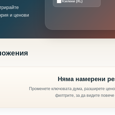
Усилени (XL)
трирайте
ория и ценови
ложения
Няма намерени ре
Променете ключовата дума, разширете цено
филтрите, за да видите повече