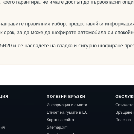
, което гарантира, че имате достъп до първокласни опц
 направите правилния избор, предоставяйки информация
ък срок, за да може да шофирате автомобила си спокойн
35R20 и се насладете на гладко и сигурно шофиране през
ЦИЯ
ПОЛЕЗНИ ВРЪЗКИ
ОБСЛУЖ
Информация и съвети
Свържете 
Етикет на гумите в ЕС
Връщане 
Карта на сайта
Полезно
вия
Sitemap.xml