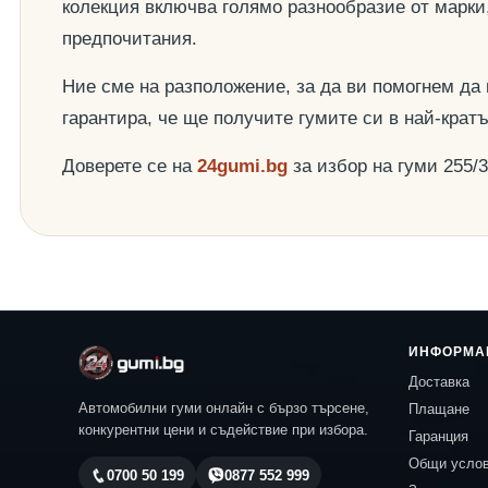
колекция включва голямо разнообразие от марки
предпочитания.
Ние сме на разположение, за да ви помогнем да
гарантира, че ще получите гумите си в най-крат
Доверете се на
24gumi.bg
за избор на гуми 255/
ИНФОРМА
Доставка
Автомобилни гуми онлайн с бързо търсене,
Плащане
конкурентни цени и съдействие при избора.
Гаранция
Общи усло
0700 50 199
0877 552 999