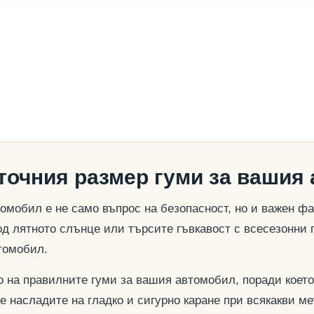
 точния размер гуми за вашия
омобил е не само въпрос на безопасност, но и важен ф
д лятното слънце или търсите гъвкавост с всесезонни 
томобил.
о на правилните гуми за вашия автомобил, поради което
се насладите на гладко и сигурно каране при всякакви м