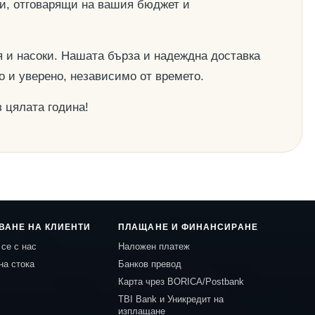
ии, отговарящи на вашия бюджет и
 и насоки. Нашата бърза и надеждна доставка
о и уверено, независимо от времето.
 цялата година!
ВАНЕ НА КЛИЕНТИ
ПЛАЩАНЕ И ФИНАНСИРАНЕ
се с нас
Наложен платеж
на стока
Банков превод
Карта чрез BORICA/Postbank
TBI Bank и Уникредит на
изплащане