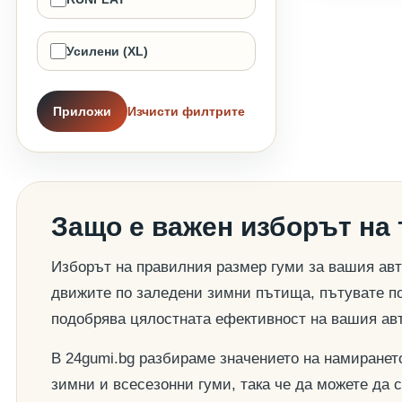
Усилени (XL)
Приложи
Изчисти филтрите
Защо е важен изборът на
Изборът на правилния размер гуми за вашия авт
движите по заледени зимни пътища, пътувате по
подобрява цялостната ефективност на вашия ав
В 24gumi.bg разбираме значението на намиранет
зимни и всесезонни гуми, така че да можете да 