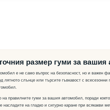
 точния размер гуми за вашия
омобил е не само въпрос на безопасност, но и важен ф
д лятното слънце или търсите гъвкавост с всесезонни 
томобил.
о на правилните гуми за вашия автомобил, поради което
се насладите на гладко и сигурно каране при всякакви м