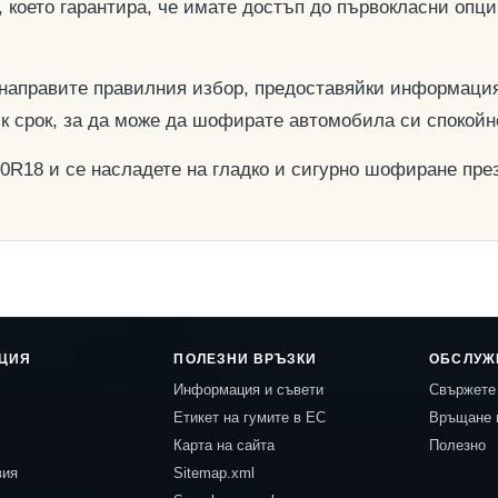
, което гарантира, че имате достъп до първокласни опц
 направите правилния избор, предоставяйки информация
ък срок, за да може да шофирате автомобила си спокойн
40R18 и се насладете на гладко и сигурно шофиране през
ЦИЯ
ПОЛЕЗНИ ВРЪЗКИ
ОБСЛУЖ
Информация и съвети
Свържете 
Етикет на гумите в ЕС
Връщане 
Карта на сайта
Полезно
вия
Sitemap.xml