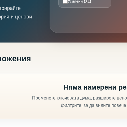
Усилени (XL)
трирайте
ория и ценови
ложения
Няма намерени ре
Променете ключовата дума, разширете цено
филтрите, за да видите повече