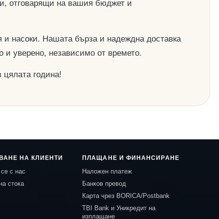
ии, отговарящи на вашия бюджет и
 и насоки. Нашата бърза и надеждна доставка
о и уверено, независимо от времето.
 цялата година!
ВАНЕ НА КЛИЕНТИ
ПЛАЩАНЕ И ФИНАНСИРАНЕ
се с нас
Наложен платеж
на стока
Банков превод
Карта чрез BORICA/Postbank
TBI Bank и Уникредит на
изплащане