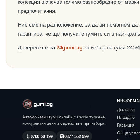
колекция включва голямо разнообразие от марки
предпочитания.
Ние сме на разположение, за да ви помогнем да
гарантира, че ще получите гумите си в най-крат
Доверете се на
24gumi.bg
за избор на гуми 245/
ИНФОРМА
Доставка
Автомобилни гуми онлайн с бързо търсене,
Плащане
конкурентни цени и съдействие при избора.
Гаранция
Общи усло
0700 50 199
0877 552 999