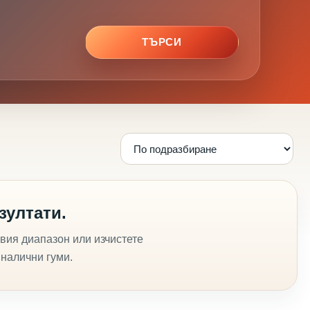
ТЪРСИ
зултати.
вия диапазон или изчистете
 налични гуми.