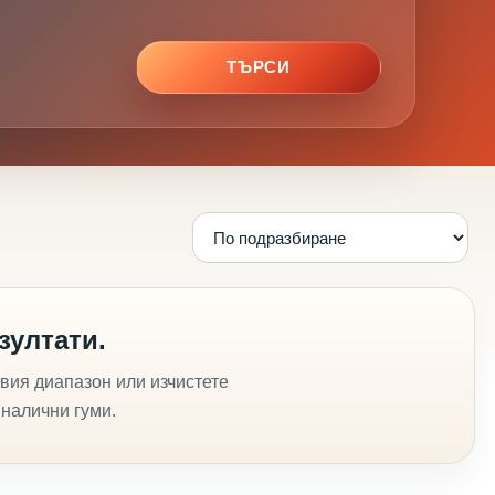
ТЪРСИ
зултати.
вия диапазон или изчистете
 налични гуми.