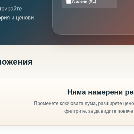
Усилени (XL)
трирайте
ория и ценови
ложения
Няма намерени ре
Променете ключовата дума, разширете цено
филтрите, за да видите повече