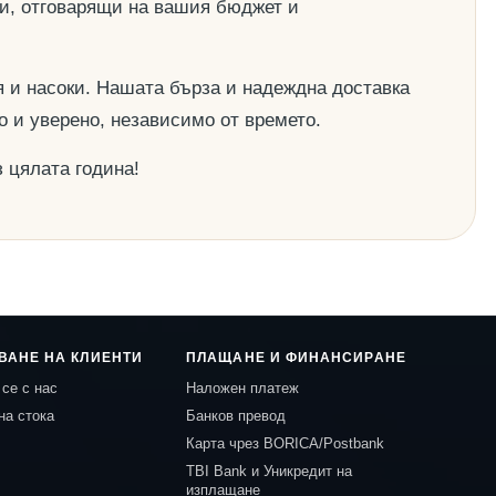
ии, отговарящи на вашия бюджет и
 и насоки. Нашата бърза и надеждна доставка
о и уверено, независимо от времето.
 цялата година!
ВАНЕ НА КЛИЕНТИ
ПЛАЩАНЕ И ФИНАНСИРАНЕ
се с нас
Наложен платеж
на стока
Банков превод
Карта чрез BORICA/Postbank
TBI Bank и Уникредит на
изплащане