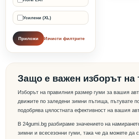
Усилени (XL)
Приложи
Изчисти филтрите
Защо е важен изборът на
Изборът на правилния размер гуми за вашия авт
движите по заледени зимни пътища, пътувате по
подобрява цялостната ефективност на вашия ав
В 24gumi.bg разбираме значението на намиранет
зимни и всесезонни гуми, така че да можете да 