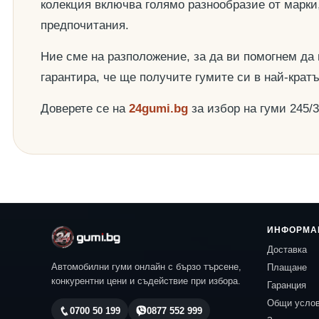
колекция включва голямо разнообразие от марки
предпочитания.
Ние сме на разположение, за да ви помогнем да
гарантира, че ще получите гумите си в най-крат
Доверете се на
24gumi.bg
за избор на гуми 245/
ИНФОРМА
Доставка
Автомобилни гуми онлайн с бързо търсене,
Плащане
конкурентни цени и съдействие при избора.
Гаранция
Общи усло
0700 50 199
0877 552 999