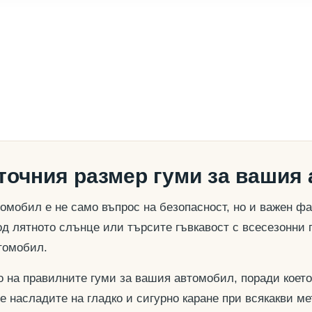
 точния размер гуми за вашия
омобил е не само въпрос на безопасност, но и важен ф
д лятното слънце или търсите гъвкавост с всесезонни 
томобил.
о на правилните гуми за вашия автомобил, поради което
се насладите на гладко и сигурно каране при всякакви м