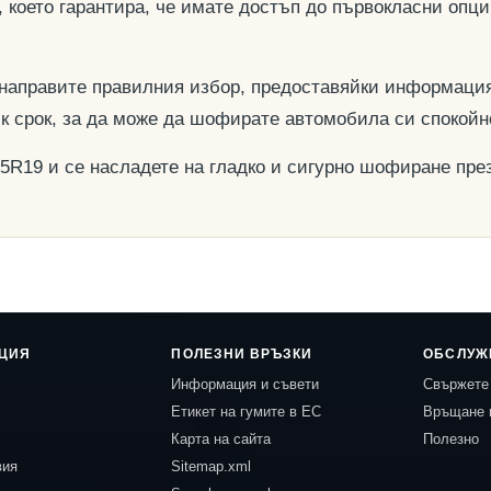
, което гарантира, че имате достъп до първокласни опц
 направите правилния избор, предоставяйки информация
ък срок, за да може да шофирате автомобила си спокойн
35R19 и се насладете на гладко и сигурно шофиране през
ЦИЯ
ПОЛЕЗНИ ВРЪЗКИ
ОБСЛУЖ
Информация и съвети
Свържете 
Етикет на гумите в ЕС
Връщане 
Карта на сайта
Полезно
вия
Sitemap.xml