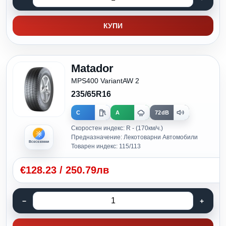
КУПИ
Matador
MPS400 VariantAW 2
235/65R16
C
A
72dB
Скоростен индекс: R - (170км/ч.)
Предназначение: Лекотоварни Автомобили
Всесезонни
Товарен индекс: 115/113
€
128.23
/
250.79лв