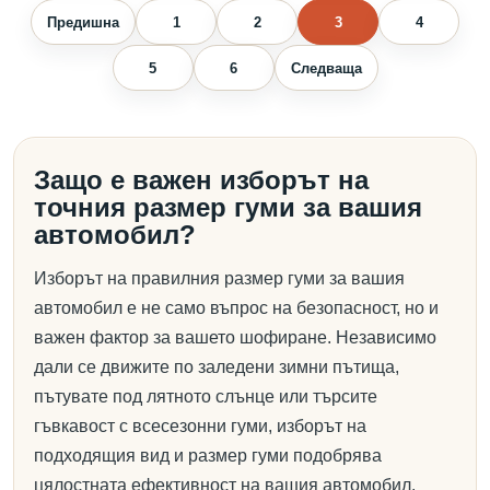
Предишна
1
2
3
4
5
6
Следваща
Защо е важен изборът на
точния размер гуми за вашия
автомобил?
Изборът на правилния размер гуми за вашия
автомобил е не само въпрос на безопасност, но и
важен фактор за вашето шофиране. Независимо
дали се движите по заледени зимни пътища,
пътувате под лятното слънце или търсите
гъвкавост с всесезонни гуми, изборът на
подходящия вид и размер гуми подобрява
цялостната ефективност на вашия автомобил.