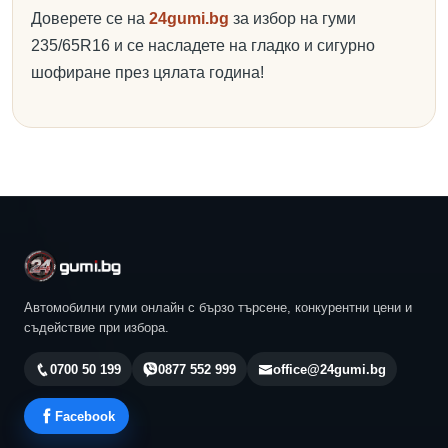
Доверете се на
24gumi.bg
за избор на гуми
235/65R16 и се насладете на гладко и сигурно
шофиране през цялата година!
Автомобилни гуми онлайн с бързо търсене, конкурентни цени и
съдействие при избора.
0700 50 199
0877 552 999
office@24gumi.bg
Facebook