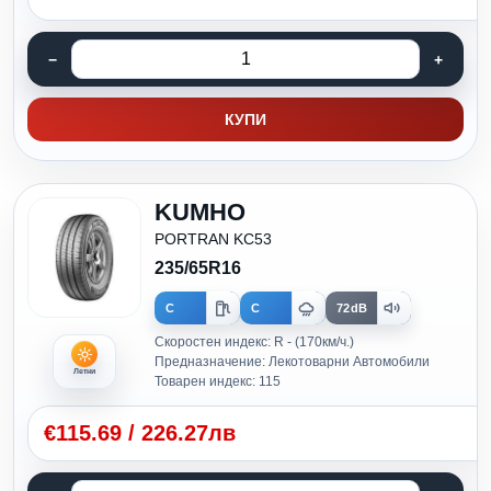
КУПИ
KUMHO
PORTRAN KC53
235/65R16
C
C
72dB
Скоростен индекс: R - (170км/ч.)
Предназначение: Лекотоварни Автомобили
Летни
Товарен индекс: 115
€
115.69
/
226.27лв