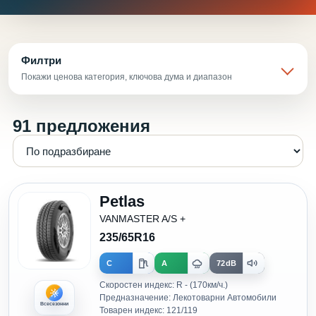
Филтри
Покажи ценова категория, ключова дума и диапазон
91 предложения
Petlas
VANMASTER A/S +
235/65R16
C
A
72dB
Скоростен индекс: R - (170км/ч.)
Предназначение: Лекотоварни Автомобили
Всесезонни
Товарен индекс: 121/119