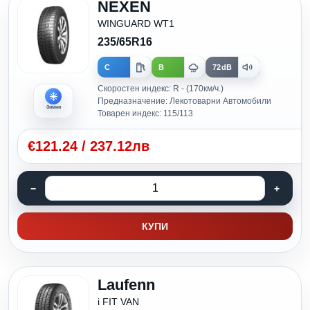
NEXEN
WINGUARD WT1
235/65R16
C
B
72dB
Скоростен индекс: R - (170км/ч.)
Предназначение: Лекотоварни Автомобили
Зимни
Товарен индекс: 115/113
€
121.24
/
237.12лв
КУПИ
Laufenn
i FIT VAN