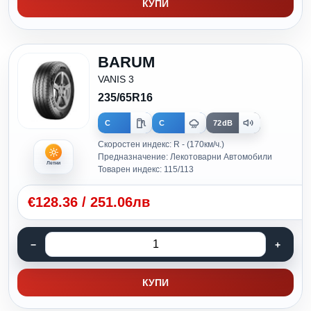
КУПИ
BARUM
VANIS 3
235/65R16
C
C
72dB
Скоростен индекс: R - (170км/ч.)
Предназначение: Лекотоварни Автомобили
Летни
Товарен индекс: 115/113
€
128.36
/
251.06лв
КУПИ