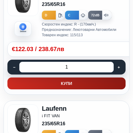
235/65R16
D
C
72dB
Скоростен индекс: R - (170км/ч.)
Предназначение: Лекотоварни Автомобили
Зимни
Товарен индекс: 115/113
€
122.03
/
238.67лв
КУПИ
Laufenn
i FIT VAN
235/65R16