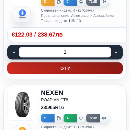
D
C
72dB
Скоростен индекс: R - (170км/ч.)
Предназначение: Лекотоварни Автомобили
Зимни
Товарен индекс: 115/113
€
122.03
/
238.67лв
КУПИ
NEXEN
ROADIAN CT8
235/65R16
C
A
72dB
Скоростен индекс: R - (170км/ч.)