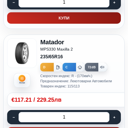
КУПИ
Matador
MPS330 Maxilla 2
235/65R16
D
C
72dB
Скоростен индекс: R - (170км/ч.)
Предназначение: Лекотоварни Автомобили
Летни
Товарен индекс: 115/113
€
117.21
/
229.25лв