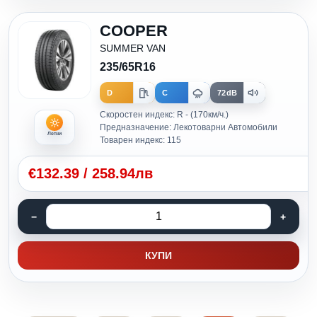
COOPER
SUMMER VAN
235/65R16
D
C
72dB
Скоростен индекс: R - (170км/ч.)
Предназначение: Лекотоварни Автомобили
Летни
Товарен индекс: 115
€
132.39
/
258.94лв
КУПИ