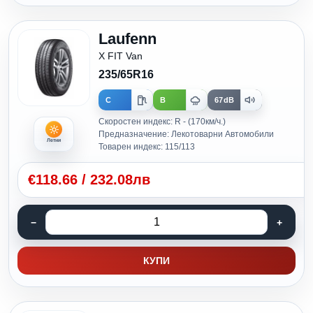
Laufenn
X FIT Van
235/65R16
C
B
67dB
Скоростен индекс: R - (170км/ч.)
Предназначение: Лекотоварни Автомобили
Летни
Товарен индекс: 115/113
€
118.66
/
232.08лв
КУПИ