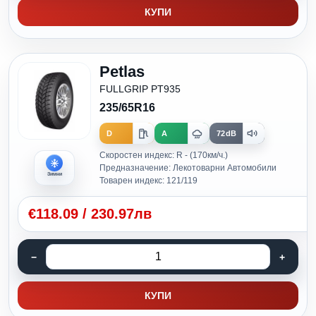
КУПИ
Petlas
FULLGRIP PT935
235/65R16
D
A
72dB
Скоростен индекс: R - (170км/ч.)
Предназначение: Лекотоварни Автомобили
Зимни
Товарен индекс: 121/119
€
118.09
/
230.97лв
КУПИ