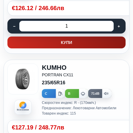
€
126.12
/
246.66лв
КУПИ
KUMHO
PORTRAN CX11
235/65R16
C
B
71dB
Скоростен индекс: R - (170км/ч.)
Предназначение: Лекотоварни Автомобили
Всесезонни
Товарен индекс: 115
€
127.19
/
248.77лв