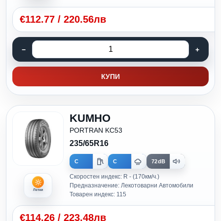
€
112.77
/
220.56лв
КУПИ
KUMHO
PORTRAN KC53
235/65R16
C
C
72dB
Скоростен индекс: R - (170км/ч.)
Предназначение: Лекотоварни Автомобили
Летни
Товарен индекс: 115
€
114.26
/
223.48лв