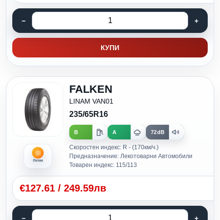
КУПИ
FALKEN
LINAM VAN01
235/65R16
B
A
72dB
Скоростен индекс: R - (170км/ч.)
Предназначение: Лекотоварни Автомобили
Летни
Товарен индекс: 115/113
€
127.61
/
249.59лв