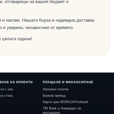
ии, отговарящи на вашия бюджет и
 и насоки. Нашата бърза и надеждна доставка
о и уверено, независимо от времето.
 цялата година!
ВАНЕ НА КЛИЕНТИ
ПЛАЩАНЕ И ФИНАНСИРАНЕ
се с нас
Наложен платеж
на стока
Банков превод
Карта чрез BORICA/Postbank
TBI Bank и Уникредит на
изплащане