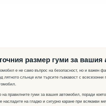
 точния размер гуми за вашия
омобил е не само въпрос на безопасност, но и важен ф
д лятното слънце или търсите гъвкавост с всесезонни 
томобил.
о на правилните гуми за вашия автомобил, поради което
се насладите на гладко и сигурно каране при всякакви м