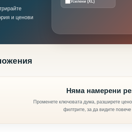
Усилени (XL)
трирайте
ория и ценови
ложения
Няма намерени ре
Променете ключовата дума, разширете цено
филтрите, за да видите повече