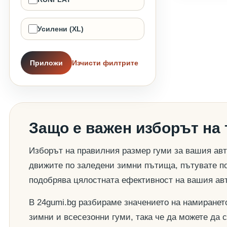
Усилени (XL)
Приложи
Изчисти филтрите
Защо е важен изборът на
Изборът на правилния размер гуми за вашия авт
движите по заледени зимни пътища, пътувате по
подобрява цялостната ефективност на вашия ав
В 24gumi.bg разбираме значението на намиранет
зимни и всесезонни гуми, така че да можете да 