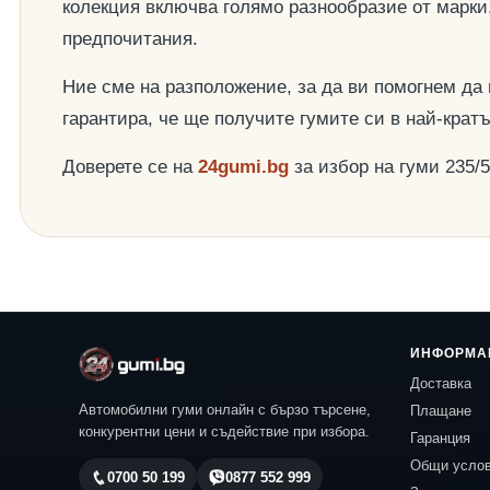
колекция включва голямо разнообразие от марки
предпочитания.
Ние сме на разположение, за да ви помогнем да
гарантира, че ще получите гумите си в най-крат
Доверете се на
24gumi.bg
за избор на гуми 235/
ИНФОРМА
Доставка
Автомобилни гуми онлайн с бързо търсене,
Плащане
конкурентни цени и съдействие при избора.
Гаранция
Общи усло
0700 50 199
0877 552 999