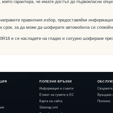
, което гарантира, че имате достъп до първокласни опц
 направите правилния избор, предоставяйки информация
ък срок, за да може да шофирате автомобила си спокойн
50R18 и се насладете на гладко и сигурно шофиране през
ЦИЯ
ПОЛЕЗНИ ВРЪЗКИ
ОБСЛУЖ
Информация и съвети
Свържете 
Етикет на гумите в ЕС
Връщане 
Карта на сайта
Полезно
вия
Sitemap.xml