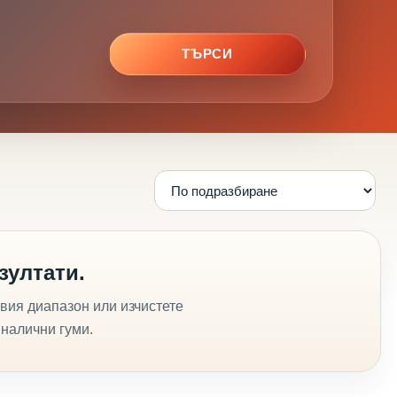
ТЪРСИ
зултати.
вия диапазон или изчистете
 налични гуми.