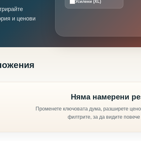
Усилени (XL)
трирайте
ория и ценови
ложения
Няма намерени ре
Променете ключовата дума, разширете цено
филтрите, за да видите повече