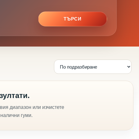
ТЪРСИ
зултати.
вия диапазон или изчистете
 налични гуми.