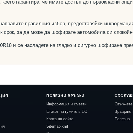
, което гарантира, че имате достъп до първокласни опц
 направите правилния избор, предоставяйки информация
ък срок, за да може да шофирате автомобила си спокойн
40R18 и се насладете на гладко и сигурно шофиране през
ЦИЯ
ПОЛЕЗНИ ВРЪЗКИ
ОБСЛУЖ
Информация и съвети
Свържете 
Етикет на гумите в ЕС
Връщане 
Карта на сайта
Полезно
вия
Sitemap.xml