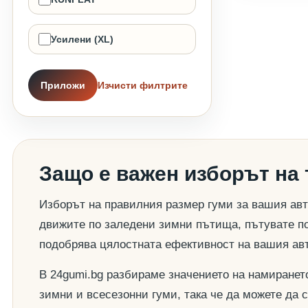
Усилени (XL)
Приложи
Изчисти филтрите
Защо е важен изборът на
Изборът на правилния размер гуми за вашия авт
движите по заледени зимни пътища, пътувате по
подобрява цялостната ефективност на вашия ав
В 24gumi.bg разбираме значението на намиранет
зимни и всесезонни гуми, така че да можете да 