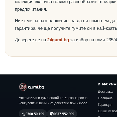
колекция включва голямо разнообразие от марки
предпочитания.
Ние сме на разположение, за да ви помогнем да
гарантира, че ще получите гумите си в най-крат
Доверете се на
24gumi.bg
за избор на гуми 235/
ИНФОРМА
Доставка
Автомобилни гуми онлайн с бързо търсене,
Плащане
конкурентни цени и съдействие при избора.
Гаранция
Общи усло
0700 50 199
0877 552 999