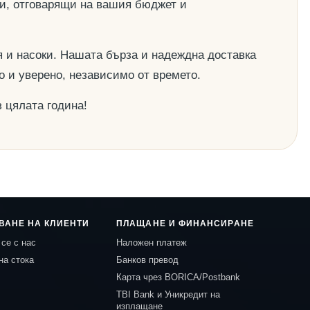
ии, отговарящи на вашия бюджет и
 и насоки. Нашата бърза и надеждна доставка
о и уверено, независимо от времето.
 цялата година!
ВАНЕ НА КЛИЕНТИ
ПЛАЩАНЕ И ФИНАНСИРАНЕ
се с нас
Наложен платеж
на стока
Банков превод
Карта чрез BORICA/Postbank
TBI Bank и Уникредит на
изплащане