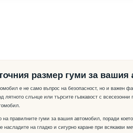
 точния размер гуми за вашия
омобил е не само въпрос на безопасност, но и важен ф
д лятното слънце или търсите гъвкавост с всесезонни 
томобил.
о на правилните гуми за вашия автомобил, поради което
се насладите на гладко и сигурно каране при всякакви м