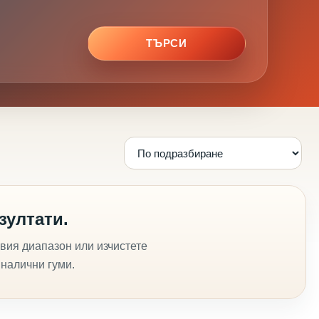
ТЪРСИ
зултати.
вия диапазон или изчистете
 налични гуми.