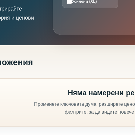
Усилени (XL)
трирайте
ория и ценови
ложения
Няма намерени ре
Променете ключовата дума, разширете цено
филтрите, за да видите повече