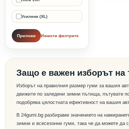
Усилени (XL)
Приложи
Изчисти филтрите
Защо е важен изборът на
Изборът на правилния размер гуми за вашия авт
движите по заледени зимни пътища, пътувате по
подобрява цялостната ефективност на вашия ав
В 24gumi.bg разбираме значението на намиранет
зимни и всесезонни гуми, така че да можете да 