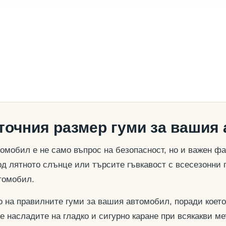
 точния размер гуми за вашия
омобил е не само въпрос на безопасност, но и важен ф
д лятното слънце или търсите гъвкавост с всесезонни 
томобил.
о на правилните гуми за вашия автомобил, поради което
се насладите на гладко и сигурно каране при всякакви м