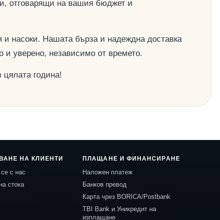
ии, отговарящи на вашия бюджет и
 и насоки. Нашата бърза и надеждна доставка
о и уверено, независимо от времето.
 цялата година!
ВАНЕ НА КЛИЕНТИ
ПЛАЩАНЕ И ФИНАНСИРАНЕ
се с нас
Наложен платеж
на стока
Банков превод
Карта чрез BORICA/Postbank
TBI Bank и Уникредит на
изплащане