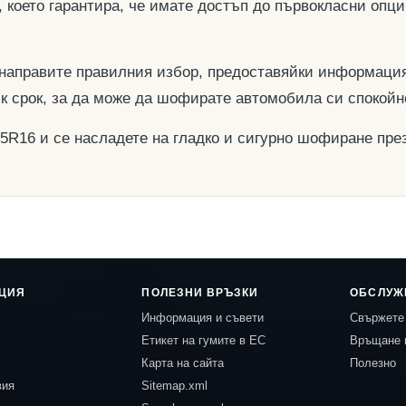
, което гарантира, че имате достъп до първокласни опц
 направите правилния избор, предоставяйки информация
ък срок, за да може да шофирате автомобила си спокойн
75R16 и се насладете на гладко и сигурно шофиране през
ЦИЯ
ПОЛЕЗНИ ВРЪЗКИ
ОБСЛУЖ
Информация и съвети
Свържете 
Етикет на гумите в ЕС
Връщане 
Карта на сайта
Полезно
вия
Sitemap.xml