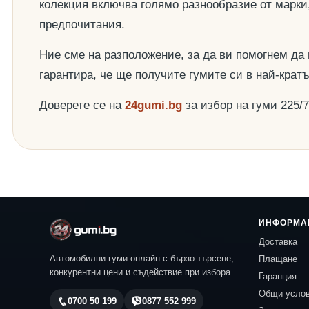
колекция включва голямо разнообразие от марки
предпочитания.
Ние сме на разположение, за да ви помогнем да
гарантира, че ще получите гумите си в най-крат
Доверете се на
24gumi.bg
за избор на гуми 225/
ИНФОРМА
Доставка
Автомобилни гуми онлайн с бързо търсене,
Плащане
конкурентни цени и съдействие при избора.
Гаранция
Общи усло
0700 50 199
0877 552 999