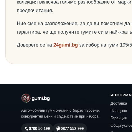
колекция включва голямо разнообразие от марки
предпочитания.
Ние сме на разположение, за да ви помогнем да
гарантира, че ще получите гумите си в най-крат
Доверете се на
24gumi.bg
за избор на гуми 195/
ИНФОРМА
Доставка
Автомобилни гуми онлайн с бързо търсене,
Плащане
конкурентни цени и съдействие при избора.
Гаранция
Общи усло
0700 50 199
0877 552 999