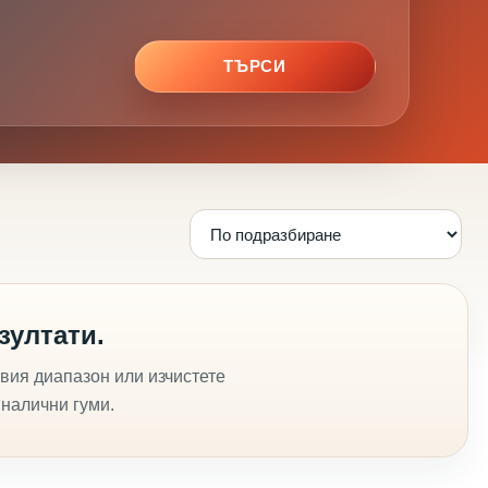
ТЪРСИ
зултати.
вия диапазон или изчистете
 налични гуми.