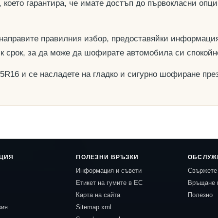
, което гарантира, че имате достъп до първокласни опц
 направите правилния избор, предоставяйки информация
ък срок, за да може да шофирате автомобила си спокойн
55R16 и се насладете на гладко и сигурно шофиране през
ЦИЯ
ПОЛЕЗНИ ВРЪЗКИ
ОБСЛУЖ
Информация и съвети
Свържете 
Етикет на гумите в ЕС
Връщане 
Карта на сайта
Полезно
вия
Sitemap.xml