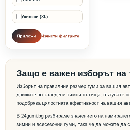
Усилени (XL)
Приложи
Изчисти филтрите
Защо е важен изборът на
Изборът на правилния размер гуми за вашия авт
движите по заледени зимни пътища, пътувате по
подобрява цялостната ефективност на вашия ав
В 24gumi.bg разбираме значението на намиранет
зимни и всесезонни гуми, така че да можете да 