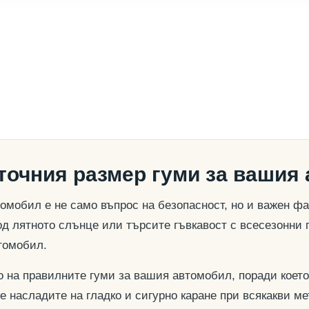
 точния размер гуми за вашия
омобил е не само въпрос на безопасност, но и важен ф
д лятното слънце или търсите гъвкавост с всесезонни 
томобил.
о на правилните гуми за вашия автомобил, поради което
се насладите на гладко и сигурно каране при всякакви м