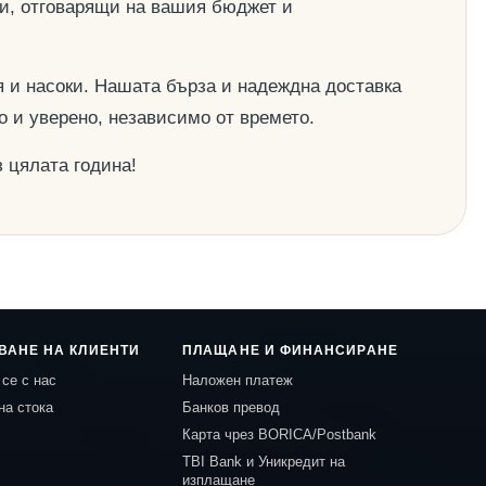
ии, отговарящи на вашия бюджет и
 и насоки. Нашата бърза и надеждна доставка
о и уверено, независимо от времето.
 цялата година!
ВАНЕ НА КЛИЕНТИ
ПЛАЩАНЕ И ФИНАНСИРАНЕ
се с нас
Наложен платеж
на стока
Банков превод
Карта чрез BORICA/Postbank
TBI Bank и Уникредит на
изплащане