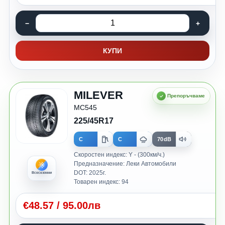
КУПИ
MILEVER
MC545
225/45R17
C
C
70dB
Скоростен индекс: Y - (300км/ч.)
Предназначение: Леки Автомобили
DOT: 2025г.
Всесезонни
Товарен индекс: 94
€
48.57
/
95.00лв