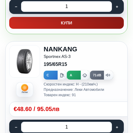
КУПИ
NANKANG
Sportnex AS-3
195/65R15
C
A
71dB
Скоростен индекс: H - (210км/ч.)
Предназначение: Леки Автомобили
Летни
Товарен индекс: 91
€
48.60
/
95.05лв