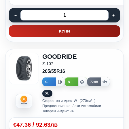
КУПИ
GOODRIDE
Z-107
205/55R16
C
B
72dB
XL
Скоростен индекс: W - (270км/ч.)
Летни
Предназначение: Леки Автомобили
Товарен индекс: 94
€
47.36
/
92.63лв