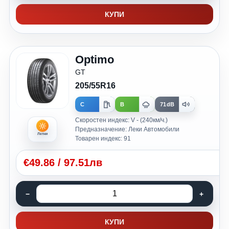
КУПИ
Optimo
GT
205/55R16
C
B
71dB
Скоростен индекс: V - (240км/ч.)
Предназначение: Леки Автомобили
Летни
Товарен индекс: 91
€
49.86
/
97.51лв
КУПИ