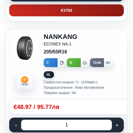
КУПИ
NANKANG
ECONEX NA-1
205/55R16
C
B
70dB
XL
Скоростен индекс: V - (240км/ч.)
Летни
Предназначение: Леки Автомобили
Товарен индекс: 94
€
48.97
/
95.77лв