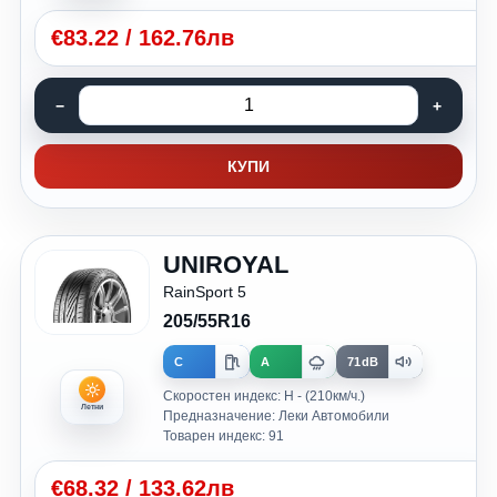
€
83.22
/
162.76лв
КУПИ
UNIROYAL
RainSport 5
205/55R16
C
A
71dB
Скоростен индекс: H - (210км/ч.)
Летни
Предназначение: Леки Автомобили
Товарен индекс: 91
€
68.32
/
133.62лв