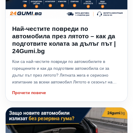
Най-честите повреди по
автомобила през лятото – как да
подготвите колата за дълъг път |
24Gumi.bg
Кои са най-честите повреди по автомобилите в
горещините и как да подготвим автомобила си за
дълъг път през лятото? Лятната жега е сериозно
изпитание за всеки автомобил Лятото е сезонът на
отпуските, дългите пътувания и хилядите километри,
Прочети повече
които много шофьори изминават към морето,
планината или чужбина. Високите температури обаче
не натоварват само водача – те поставят на сериозно
изпитание всички системи на автомобила. Всяка
година хиляди автомобили аварират именно през
летните месеци заради прегряване на двигателя,