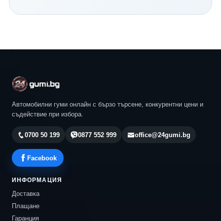
Continental и всички водещи световни производители.
Нашият екип ще ви помогне да изберете най-
подходящия модел според автомобила, стила ви на
шофиране и бюджета ви. Разгледайте актуалните
предложения в 24gumi.bg и се възползвайте от
професионална консултация, конкурентни цени и
бърза доставка до всяка точка на България.
Автомобилни гуми онлайн с бързо търсене, конкурентни цени и
съдействие при избора.
0700 50 199
0877 552 999
office@24gumi.bg
Facebook
ИНФОРМАЦИЯ
Доставка
Плащане
Гаранция