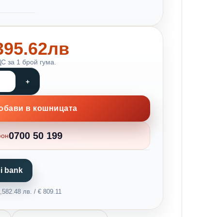
 395.62лв
С за 1 брой гума.
обави в кошницата
0700 50 199
фон
i bank
582.48 лв. / € 809.11