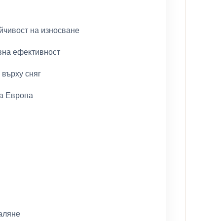
ойчивост на износване
вна ефективност
 върху сняг
ла Европа
аляне