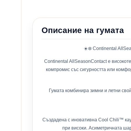
Описание на гумата
☀️❄️ Continental All
Continental AllSeasonContact е високот
компромис със сигурността или комфор
Гумата комбинира зимни и летни свой
Създадена с иновативна Cool Chili™ кау
при високи. Асиметричната шар