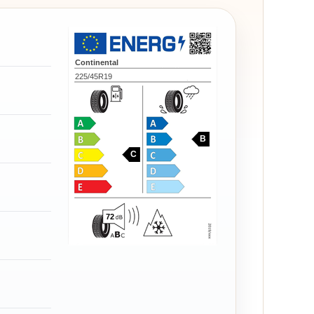
Continental
225/45R19
B
C
72