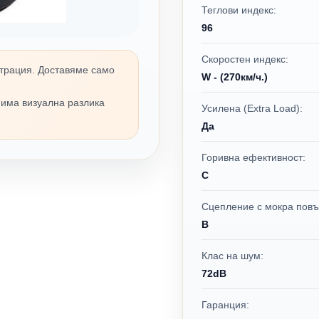
Теглови индекс:
96
Скоростен индекс:
трация. Доставяме само
W - (270км/ч.)
 има визуална разлика
Усилена (Extra Load):
Да
Горивна ефективност:
C
Сцепление с мокра повъ
B
Клас на шум:
72dB
Гаранция: