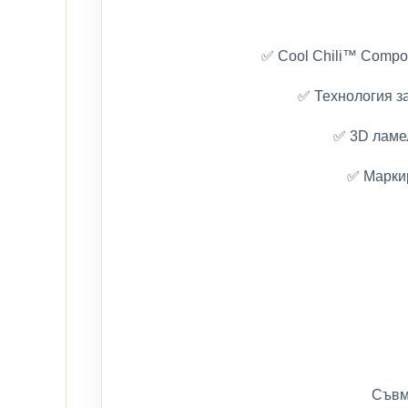
✅ Cool Chili™ Compou
✅ Технология з
✅ 3D ламел
✅ Маркир
Съвм