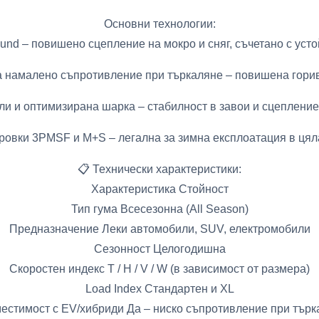
Основни технологии:
nd – повишено сцепление на мокро и сняг, съчетано с уст
а намалено съпротивление при търкаляне – повишена гори
и и оптимизирана шарка – стабилност в завои и сцепление
овки 3PMSF и M+S – легална за зимна експлоатация в ця
📋 Технически характеристики:
Характеристика Стойност
Тип гума Всесезонна (All Season)
Предназначение Леки автомобили, SUV, електромобили
Сезонност Целогодишна
Скоростен индекс T / H / V / W (в зависимост от размера)
Load Index Стандартен и XL
естимост с EV/хибриди Да – ниско съпротивление при търк