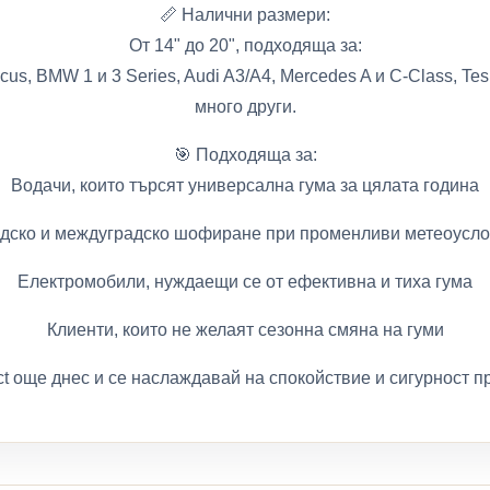
📏 Налични размери:
От 14" до 20", подходяща за:
cus, BMW 1 и 3 Series, Audi A3/A4, Mercedes A и C-Class, Tesl
много други.
🎯 Подходяща за:
Водачи, които търсят универсална гума за цялата година
дско и междуградско шофиране при променливи метеоусл
Електромобили, нуждаещи се от ефективна и тиха гума
Клиенти, които не желаят сезонна смяна на гуми
ct още днес и се наслаждавай на спокойствие и сигурност пр