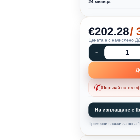
24 месеца
€202.28
/
Цената е с начислено ДД
Д
Поръчай по теле
На изплащане с tb
Примерни вноски за цена 1,