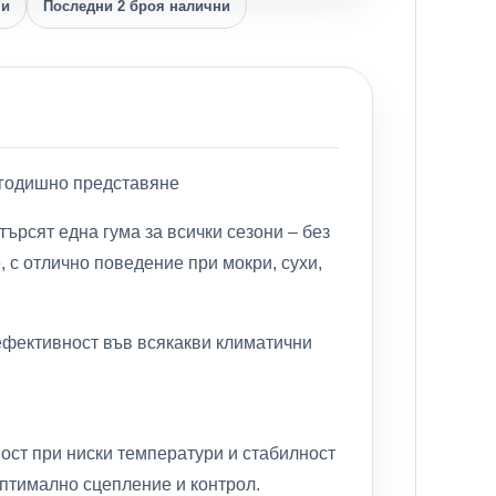
ни
Последни 2 броя налични
логодишно представяне
търсят една гума за всички сезони – без
 с отлично поведение при мокри, сухи,
 ефективност във всякакви климатични
вост при ниски температури и стабилност
оптимално сцепление и контрол.