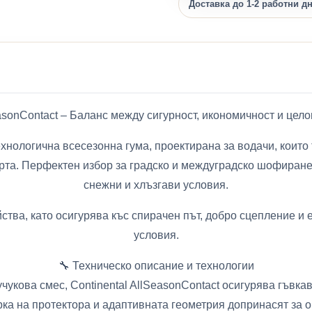
Доставка до 1-2 работни д
SeasonContact – Баланс между сигурност, икономичност и це
ехнологична всесезонна гума, проектирана за водачи, които 
та. Перфектен избор за градско и междуградско шофиране,
снежни и хлъзгави условия.
ства, като осигурява къс спирачен път, добро сцепление и
условия.
🔧 Техническо описание и технологии
чукова смес, Continental AllSeasonContact осигурява гъвка
ка на протектора и адаптивната геометрия допринасят за 