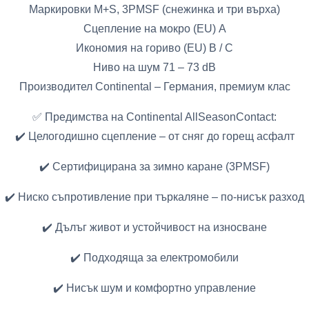
Маркировки M+S, 3PMSF (снежинка и три върха)
Сцепление на мокро (EU) A
Икономия на гориво (EU) B / C
Ниво на шум 71 – 73 dB
Производител Continental – Германия, премиум клас
✅ Предимства на Continental AllSeasonContact:
✔️ Целогодишно сцепление – от сняг до горещ асфалт
✔️ Сертифицирана за зимно каране (3PMSF)
✔️ Ниско съпротивление при търкаляне – по-нисък разход
✔️ Дълъг живот и устойчивост на износване
✔️ Подходяща за електромобили
✔️ Нисък шум и комфортно управление