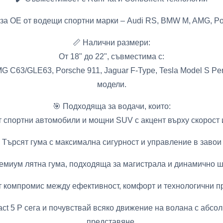
за OE от водещи спортни марки – Audi RS, BMW M, AMG, Po
📏 Налични размери:
От 18" до 22", съвместима с:
C63/GLE63, Porsche 911, Jaguar F-Type, Tesla Model S Pe
модели.
🎯 Подходяща за водачи, които:
спортни автомобили и мощни SUV с акцент върху скорост 
Търсят гума с максимална сигурност и управление в завои
емиум лятна гума, подходяща за магистрала и динамично
т компромис между ефективност, комфорт и технологични п
act 5 P сега и почувствай всяко движение на волана с абсо
представяне.