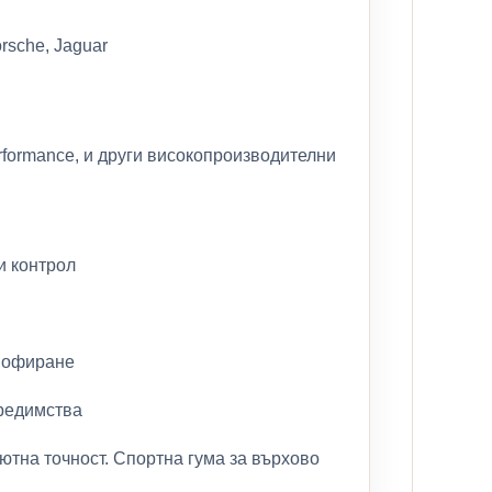
rsche, Jaguar
rformance, и други високопроизводителни
и контрол
 шофиране
редимства
лютна точност. Спортна гума за върхово