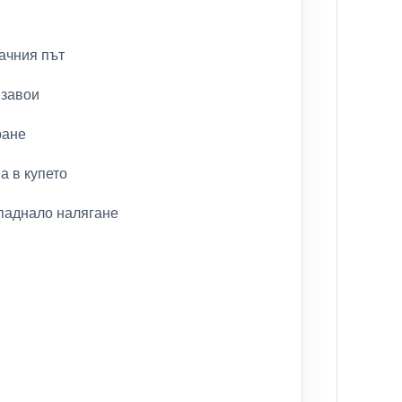
ачния път
 завои
ране
а в купето
паднало налягане