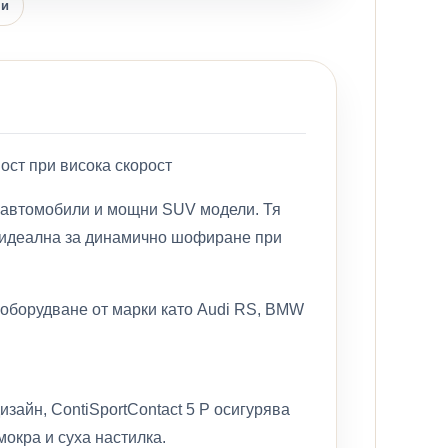
ни
ност при висока скорост
ни автомобили и мощни SUV модели. Тя
ви идеална за динамично шофиране при
 оборудване от марки като Audi RS, BMW
зайн, ContiSportContact 5 P осигурява
мокра и суха настилка.