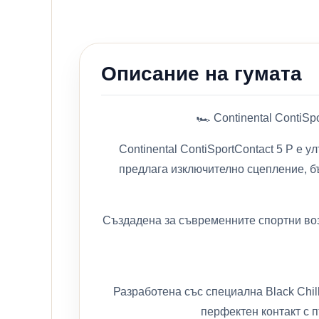
Описание на гумата
🏎️ Continental ContiS
Continental ContiSportContact 5 P е
предлага изключително сцепление, бъ
Създадена за съвременните спортни воз
Разработена със специална Black Chil
перфектен контакт с п