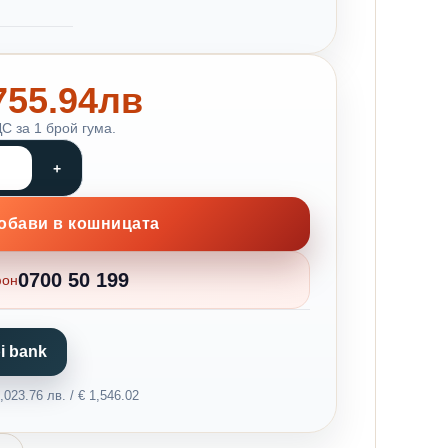
 755.94лв
С за 1 брой гума.
обави в кошницата
0700 50 199
фон
i bank
023.76 лв. / € 1,546.02