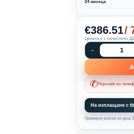
24 месеца
€386.51
/
Цената е с начислено ДД
Д
Поръчай по теле
На изплащане с tb
Примерни вноски за цена 3,