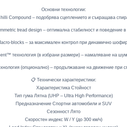
Основни технологии:
Chilli Compound – подобрява сцеплението и съкращава спир
mmetric tread design – оптимална стабилност и поведение в
acro-blocks – за максимален контрол при динамично шофи
lent™ технология (в избрани размери) – намаляване на шум
ехнология (опционално) – продължаване на движение при с
📋 Технически характеристики:
Характеристика Стойност
Тип гума Лятна (UHP – Ultra High Performance)
Предназначение Спортни автомобили и SUV
Сезонност Лято
Скоростен индекс W / Y (до 300 км/ч)