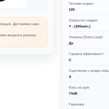
Теглови индекс:
105
Скоростен индекс:
трация. Доставяме само
Y - (300км/ч.)
 има визуална разлика
Усилена (Extra Load):
Да
Горивна ефективност:
C
Сцепление с мокра повъ
A
Клас на шум:
74dB
Гаранция: