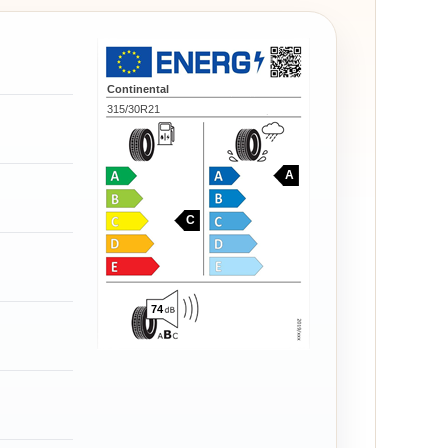
Continental
315/30R21
A
C
74