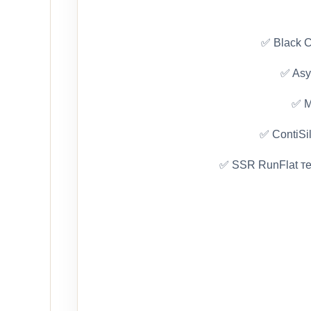
✅ Black 
✅ Asy
✅ M
✅ ContiSi
✅ SSR RunFlat т