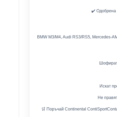
✔️ Одобрена 
BMW M3/M4, Audi RS3/RS5, Mercedes-AMG 
Шофират 
Искат пр
Не правя
🛒 Поръчай Continental ContiSportCont