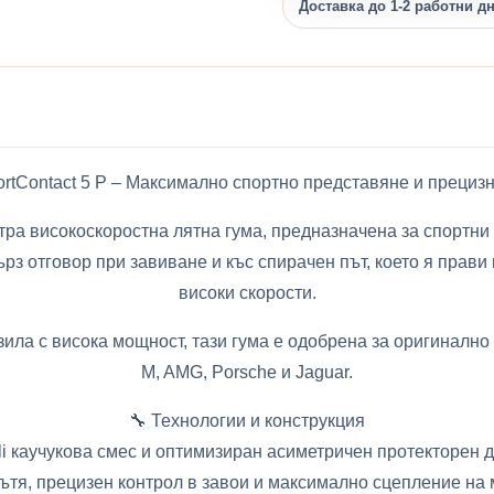
Доставка до 1-2 работни д
portContact 5 P – Максимално спортно представяне и прециз
 ултра високоскоростна лятна гума, предназначена за спорт
рз отговор при завиване и къс спирачен път, което я пра
високи скорости.
ила с висока мощност, тази гума е одобрена за оригинално
M, AMG, Porsche и Jaguar.
🔧 Технологии и конструкция
li каучукова смес и оптимизиран асиметричен протекторен ди
ътя, прецизен контрол в завои и максимално сцепление на 