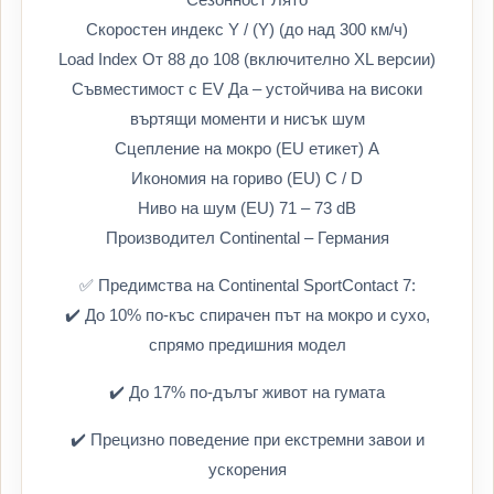
Скоростен индекс Y / (Y) (до над 300 км/ч)
Load Index От 88 до 108 (включително XL версии)
Съвместимост с EV Да – устойчива на високи
въртящи моменти и нисък шум
Сцепление на мокро (EU етикет) A
Икономия на гориво (EU) C / D
Ниво на шум (EU) 71 – 73 dB
Производител Continental – Германия
✅ Предимства на Continental SportContact 7:
✔️ До 10% по-къс спирачен път на мокро и сухо,
спрямо предишния модел
✔️ До 17% по-дълъг живот на гумата
✔️ Прецизно поведение при екстремни завои и
ускорения