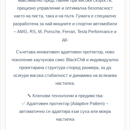
максимално представяне при високи скорости,
прецизно управление и оптимална безопасност
както на писта, така и на пътя. Гумата е специално
разработена за най-мощните и спортни автомобили
– AMG, RS, M, Porsche, Ferrari, Tesla Performance и
др.
Съчетава иновативен адаптивен протектор, ново
поколение каучукова смес BlackChili и индивидуално
проектирана структура според размера, за да
осигури висока стабилност и динамика на всякаква
настилка.
🔧 Ключови технологии и предимства:
✅ Адаптивен протектор (Adaptive Pattern) –
автоматично се адаптира към суха или мокра
настилка