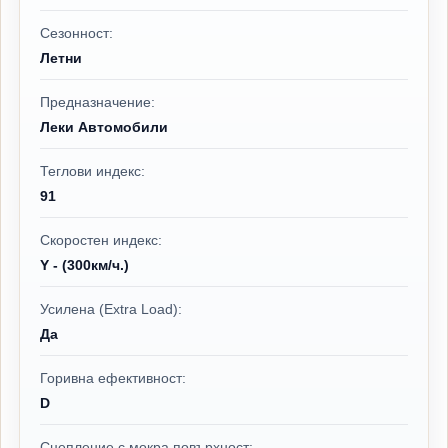
Сезонност:
Летни
Предназначение:
Леки Автомобили
Теглови индекс:
91
Скоростен индекс:
Y - (300км/ч.)
Усилена (Extra Load):
Да
Горивна ефективност:
D
Сцепление с мокра повърхност: