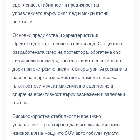
сцепление, стабилност и прецизност на
управлението върху сняг, лед и мокри пътни
настилки.
Основни предимства и характеристики:
Превъзходно сцепление на сняг и лед: Специално
разработената смес на протектора, обогатена със
силициеви полимери, запазва своята еластичност
дори при екстремно ниски температури. Агресивната
насочена шарка и множеството ламели с висока
плътност осигуряват максимално сцепление и
спирачна ефективност върху заснежени и заледени
пътища.
Високоскоростна стабилност и прецизно
управление: Проектирана да издържа на високите
изисквания на мощните SUV автомобили, гумата