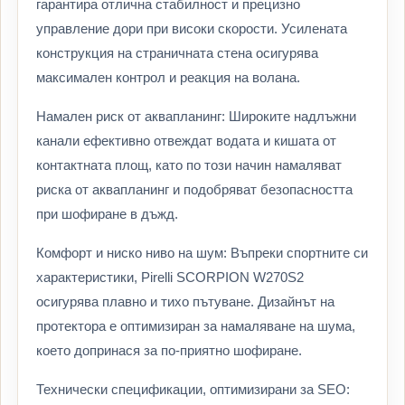
гарантира отлична стабилност и прецизно
управление дори при високи скорости. Усилената
конструкция на страничната стена осигурява
максимален контрол и реакция на волана.
Намален риск от аквапланинг: Широките надлъжни
канали ефективно отвеждат водата и кишата от
контактната площ, като по този начин намаляват
риска от аквапланинг и подобряват безопасността
при шофиране в дъжд.
Комфорт и ниско ниво на шум: Въпреки спортните си
характеристики, Pirelli SCORPION W270S2
осигурява плавно и тихо пътуване. Дизайнът на
протектора е оптимизиран за намаляване на шума,
което допринася за по-приятно шофиране.
Технически спецификации, оптимизирани за SEO: