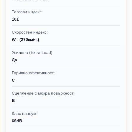
Теглови индекс:
101
Скоростен индекс:
W - (270км/ч.)
Усилена (Extra Load):
Да
Горивна ефективност:
C
Сцепление с мокра повърхност:
B
Клас на шум:
69dB