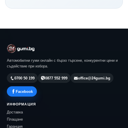
Continental и всички водещи световни производители.
Нашият екип ще ви помогне да изберете най-
подходящия модел според автомобила, стила ви на
шофиране и бюджета ви. Разгледайте актуалните
предложения в 24gumi.bg и се възползвайте от
професионална консултация, конкурентни цени и
бърза доставка до всяка точка на България.
Автомобилни гуми онлайн с бързо търсене, конкурентни цени и
съдействие при избора.
0700 50 199
0877 552 999
office@24gumi.bg
Facebook
ИНФОРМАЦИЯ
Доставка
Плащане
Гаранция