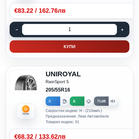
€
83.22
/
162.76лв
КУПИ
UNIROYAL
RainSport 5
205/55R16
C
A
71dB
Скоростен индекс: H - (210км/ч.)
Летни
Предназначение: Леки Автомобили
Товарен индекс: 91
€
68.32
/
133.62лв