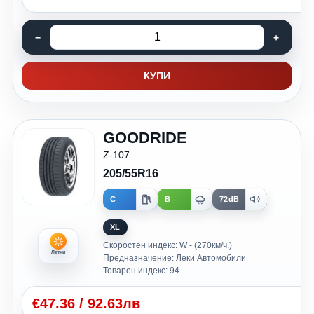
КУПИ
GOODRIDE
Z-107
205/55R16
C
B
72dB
XL
Скоростен индекс: W - (270км/ч.)
Летни
Предназначение: Леки Автомобили
Товарен индекс: 94
€
47.36
/
92.63лв