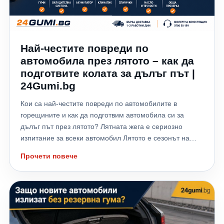
Най-честите повреди по
автомобила през лятото – как да
подготвите колата за дълъг път |
24Gumi.bg
Кои са най-честите повреди по автомобилите в
горещините и как да подготвим автомобила си за
дълъг път през лятото? Лятната жега е сериозно
изпитание за всеки автомобил Лятото е сезонът на
отпуските, дългите пътувания и хилядите километри,
Прочети повече
които много шофьори изминават към морето,
планината или чужбина. Високите температури обаче
не натоварват само водача – те поставят на сериозно
изпитание всички системи на автомобила. Всяка
година хиляди автомобили аварират именно през
летните месеци заради прегряване на двигателя,