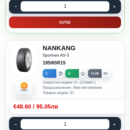
КУПИ
NANKANG
Sportnex AS-3
195/65R15
C
A
71dB
Скоростен индекс: H - (210км/ч.)
Предназначение: Леки Автомобили
Летни
Товарен индекс: 91
€
48.60
/
95.05лв