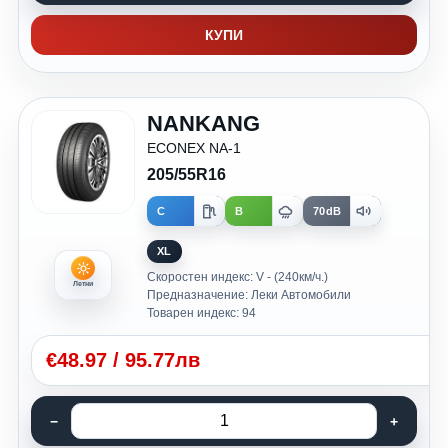
КУПИ
NANKANG
ECONEX NA-1
205/55R16
C
B
70dB
XL
Скоростен индекс: V - (240км/ч.)
Летни
Предназначение: Леки Автомобили
Товарен индекс: 94
€
48.97
/
95.77лв