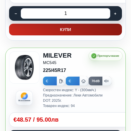
КУПИ
MILEVER
MC545
225/45R17
C
C
70dB
Скоростен индекс: Y - (300км/ч.)
Предназначение: Леки Автомобили
DOT: 2025г.
Всесезонни
Товарен индекс: 94
€
48.57
/
95.00лв