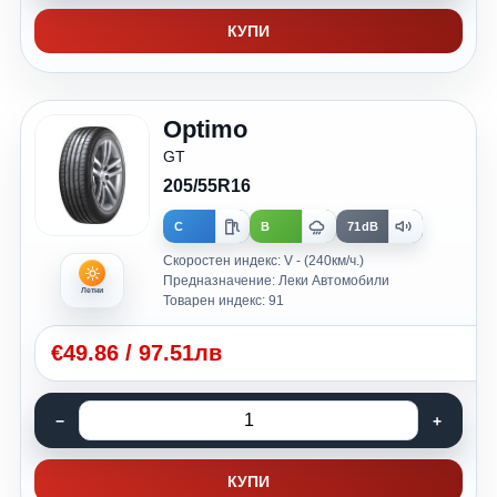
КУПИ
Optimo
GT
205/55R16
C
B
71dB
Скоростен индекс: V - (240км/ч.)
Предназначение: Леки Автомобили
Летни
Товарен индекс: 91
€
49.86
/
97.51лв
КУПИ