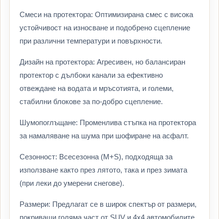
Смеси на протектора: Оптимизирана смес с висока
устойчивост на износване и подобрено сцепление
при различни температури и повърхности.
Дизайн на протектора: Агресивен, но балансиран
протектор с дълбоки канали за ефективно
отвеждане на водата и мръсотията, и големи,
стабилни блокове за по-добро сцепление.
Шумопоглъщане: Променлива стъпка на протектора
за намаляване на шума при шофиране на асфалт.
Сезонност: Всесезонна (M+S), подходяща за
използване както през лятото, така и през зимата
(при леки до умерени снегове).
Размери: Предлагат се в широк спектър от размери,
покриващи голяма част от SUV и 4х4 автомобилите