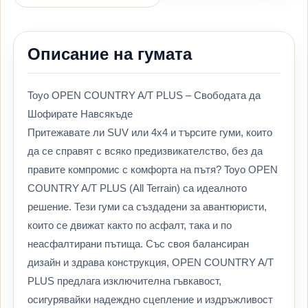
Описание на гумата
Toyo OPEN COUNTRY A/T PLUS – Свободата да
Шофирате Навсякъде
Притежавате ли SUV или 4х4 и търсите гуми, които
да се справят с всяко предизвикателство, без да
правите компромис с комфорта на пътя? Toyo OPEN
COUNTRY A/T PLUS (All Terrain) са идеалното
решение. Тези гуми са създадени за авантюристи,
които се движат както по асфалт, така и по
неасфалтирани пътища. Със своя балансиран
дизайн и здрава конструкция, OPEN COUNTRY A/T
PLUS предлага изключителна гъвкавост,
осигурявайки надеждно сцепление и издръжливост