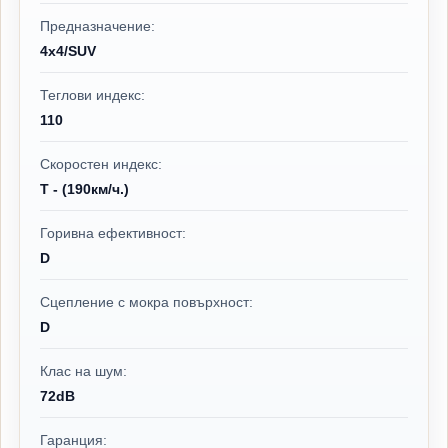
Предназначение:
4x4/SUV
Теглови индекс:
110
Скоростен индекс:
T - (190км/ч.)
Горивна ефективност:
D
Сцепление с мокра повърхност:
D
Клас на шум:
72dB
Гаранция: