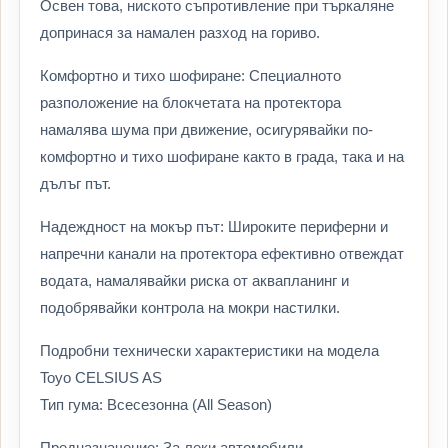
Освен това, ниското съпротивление при търкаляне
допринася за намален разход на гориво.
Комфортно и тихо шофиране: Специалното
разположение на блокчетата на протектора
намалява шума при движение, осигурявайки по-
комфортно и тихо шофиране както в града, така и на
дълъг път.
Надеждност на мокър път: Широките периферни и
напречни канали на протектора ефективно отвеждат
водата, намалявайки риска от аквапланинг и
подобрявайки контрола на мокри настилки.
Подробни технически характеристики на модела
Toyo CELSIUS AS
Тип гума: Всесезонна (All Season)
Предназначение: За леки автомобили