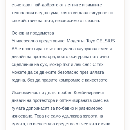
съчетават най-доброто от летните и зимните
технологии в една гума, която ви дава сигурност и
спокойствие на пътя, независимо от сезона.
Основни предимства
Универсално представяне: Моделът Toyo CELSIUS
AS е проектиран със специална каучукова смес и
дизайн на протектора, които осигуряват отлично
сцепление на сух, мокър път и лек сняг. С тях
можете да се движите безопасно през цялата
година, без да правите компромис с качеството.
Икономичност и дълъг пробег: Комбинираният
дизайн на протектора и оптимизираната смес на
гумата допринасят за по-бавно и равномерно
износване. Това не само удължава живота на
гумата, но и спестява средства от честата смяна.