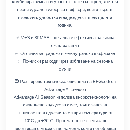
комбинира зимна сигурност с летен контрол, което я
прави идеален избор за шофьори, които търсят
икономия, удобство и надеждност през цялата
година.
✅ M+S и 3PMSF – легална и ефективна за зимна
експлоатация
✅ Отлична за градско и междуградско шофиране
✅ По-ниски разходи чрез избягване на сезонна
смяна
🛞 Разширено техническо описание на BFGoodrich
Advantage All Season
Advantage All Season използва високотехнологична
силициева каучукова смес, която запазва
гъвкавостта и адхезията си при температури от
-10°C до +30°C. Протекторът е специално
проектиран с множество ламели, които подобряват