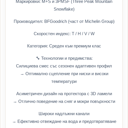
Маркировки: M+S и 3PMSF (Three Peak Mountain
Snowflake)
Производител: BFGoodrich (част от Michelin Group)
Скоростен индекс: T / H / V / W
Категория: Среден към премиум клас
🔧 Технологии и предимства:
Силициева смес със сезонен адаптивен профил
→ Оптимално сцепление при ниски и високи
температури
Асиметричен дизайн на протектора с 3D ламели
→ Отлично поведение на сняг и мокри повърхности
Широки надлъжни канали
→ Ефективно отвеждане на вода и предотвратяване