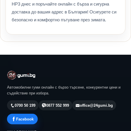
HP3 днес и поръчайте онлайн с бърза и сигурна
доставка до вашия адрес в България! Осигурете си
безопасно и комфортно пътуване през зимата.
Автомобилни гуми онлайн с бързо търсене, конкурентни цени и
съдействие при избора.
0700 50 199
0877 552 999
office@24gumi.bg
Facebook