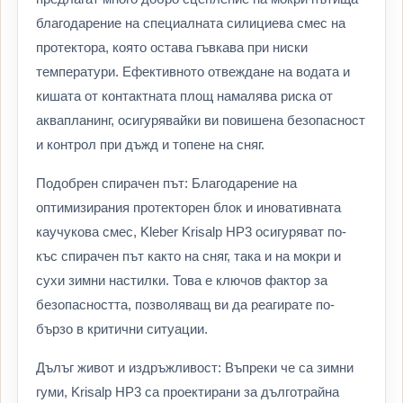
благодарение на специалната силициева смес на
протектора, която остава гъвкава при ниски
температури. Ефективното отвеждане на водата и
кишата от контактната площ намалява риска от
аквапланинг, осигурявайки ви повишена безопасност
и контрол при дъжд и топене на сняг.
Подобрен спирачен път: Благодарение на
оптимизирания протекторен блок и иновативната
каучукова смес, Kleber Krisalp HP3 осигуряват по-
къс спирачен път както на сняг, така и на мокри и
сухи зимни настилки. Това е ключов фактор за
безопасността, позволяващ ви да реагирате по-
бързо в критични ситуации.
Дълъг живот и издръжливост: Въпреки че са зимни
гуми, Krisalp HP3 са проектирани за дълготрайна