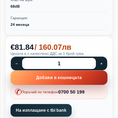
68dB
Гаранция:
24 месеца
€81.84
/ 160.07лв
Цената е с начислено ДДС за 1 брой гума.
Добави в кошницата
0700 50 199
Поръчай по телефон
На изплащане с tbi bank