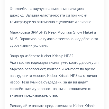
Флексибилна каучукова смес със силициев
диоксид: Запазва еластичността си при ниски
температури за оптимално сцепление и спиране.
Маркировка 3PMSF (3 Peak Mountain Snow Flake) и
M+S: Гарантира, че гумата е тествана и одобрена за
сурови зимни условия.
Защо да изберете Kleber Krisalp HP3?
Ако търсите надеждни зимни гуми, които да осигурят
върхова безопасност, контрол и комфорт по време
на студените месеци, Kleber Krisalp HP3 са отличен
избор. Тези гуми са създадени, за да ви дадат
спокойствие и увереност на пътя, независимо от
зимните предизвикателства.
Разгледайте нашите предложения за Kleber Krisalp