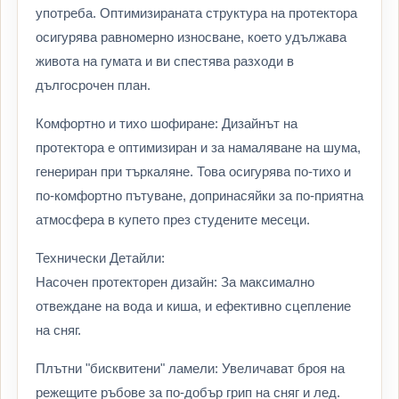
употреба. Оптимизираната структура на протектора
осигурява равномерно износване, което удължава
живота на гумата и ви спестява разходи в
дългосрочен план.
Комфортно и тихо шофиране: Дизайнът на
протектора е оптимизиран и за намаляване на шума,
генериран при търкаляне. Това осигурява по-тихо и
по-комфортно пътуване, допринасяйки за по-приятна
атмосфера в купето през студените месеци.
Технически Детайли:
Насочен протекторен дизайн: За максимално
отвеждане на вода и киша, и ефективно сцепление
на сняг.
Плътни "бисквитени" ламели: Увеличават броя на
режещите ръбове за по-добър грип на сняг и лед.