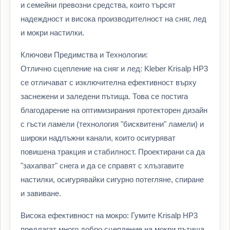
и семейни превозни средства, които търсят
надеждност и висока производителност на сняг, лед
и мокри настилки.
Ключови Предимства и Технологии:
Отлично сцепление на сняг и лед: Kleber Krisalp HP3
се отличават с изключителна ефективност върху
заснежени и заледени пътища. Това се постига
благодарение на оптимизирания протекторен дизайн
с гъсти ламели (технология "бисквитени" ламели) и
широки надлъжни канали, които осигуряват
повишена тракция и стабилност. Проектирани са да
"захапват" снега и да се справят с хлъзгавите
настилки, осигурявайки сигурно потегляне, спиране
и завиване.
Висока ефективност на мокро: Гумите Krisalp HP3
предлагат много добро сцепление на мокри пътища