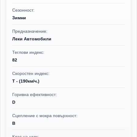
Сезонност:
Зимни
Предназначение:
Леки Автомобили
Теглови индекс:
82
Скоростен индекс:
T - (190км/ч.)
Горивна ефективност:
D
Сцепление с мокра повърхност:
B
Клас на шум: