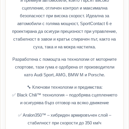
и премиум автомобили, които търсят високо
сцепление, отличен контрол и максимална
безопасност при висока скорост. Идеална за
автомобили с голяма мощност, SportContact 6 е
проектирана да осигури прецизност при управление,
стабилност в завои и кратък спирачен път, както на
суха, така и на мокра настилка.
Разработена с помощта на технологии от моторните
спортове, тази гума е одобрена от производители
като Audi Sport, AMG, BMW M и Porsche.
🔧 Ключови технологии и предимства:
✅ Black Chili™ технология – подобрява сцеплението
и осигурява бърз отговор на всяко движение
✅ Aralon350™ – хибриден армировъчен слой –
стабилност при скорости до 350 км/ч