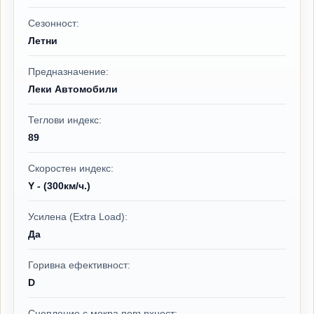
Сезонност:
Летни
Предназначение:
Леки Автомобили
Теглови индекс:
89
Скоростен индекс:
Y - (300км/ч.)
Усилена (Extra Load):
Да
Горивна ефективност:
D
Сцепление с мокра повърхност: