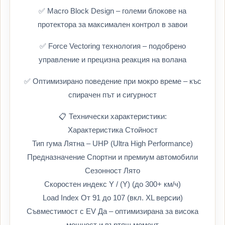
✅ Macro Block Design – големи блокове на
протектора за максимален контрол в завои
✅ Force Vectoring технология – подобрено
управление и прецизна реакция на волана
✅ Оптимизирано поведение при мокро време – къс
спирачен път и сигурност
📋 Технически характеристики:
Характеристика Стойност
Тип гума Лятна – UHP (Ultra High Performance)
Предназначение Спортни и премиум автомобили
Сезонност Лято
Скоростен индекс Y / (Y) (до 300+ км/ч)
Load Index От 91 до 107 (вкл. XL версии)
Съвместимост с EV Да – оптимизирана за висока
мощност и въртящ момент