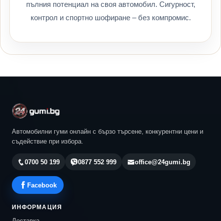
пълния потенциал на своя автомобил. Сигурност,
контрол и спортно шофиране – без компромис.
Автомобилни гуми онлайн с бързо търсене, конкурентни цени и
съдействие при избора.
0700 50 199
0877 552 999
office@24gumi.bg
Facebook
ИНФОРМАЦИЯ
Доставка