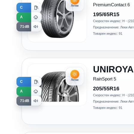
PremiumContact 6
Летни
C
195/65R15
A
Скоростен индекс: H - (210
71dB
Предназначение: Леки Ав
Товарен индекс: 91
UNIROYA
RainSport 5
Летни
C
205/55R16
A
Скоростен индекс: H - (210
71dB
Предназначение: Леки Ав
Товарен индекс: 91