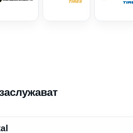
 заслужават
al