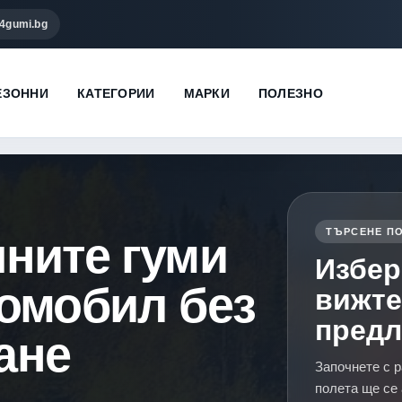
4gumi.bg
ЕЗОННИ
КАТЕГОРИИ
МАРКИ
ПОЛЕЗНО
ТЪРСЕНЕ ПО
чните гуми
Избер
томобил без
вижте
пред
ане
Започнете с р
полета ще се 