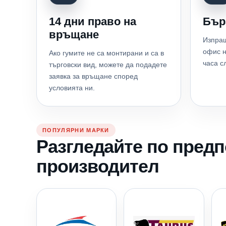
14 дни право на
Бър
връщане
Изпращ
офис н
Ако гумите не са монтирани и са в
часа с
търговски вид, можете да подадете
заявка за връщане според
условията ни.
ПОПУЛЯРНИ МАРКИ
Разгледайте по пред
производител