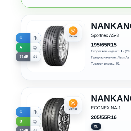
NANKAN
Sportnex AS-3
Летни
C
195/65R15
A
Скоростен индекс: H - (210
71dB
Предназначение: Леки Ав
Товарен индекс: 91
NANKAN
ECONEX NA-1
Летни
C
205/55R16
B
XL
70dB