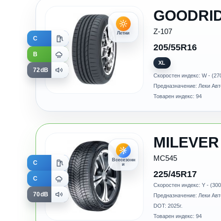
GOODRI
Z-107
Летни
C
205/55R16
B
XL
72dB
Скоростен индекс: W - (27
Предназначение: Леки Ав
Товарен индекс: 94
MILEVER
MC545
Всесезонн
C
и
225/45R17
C
Скоростен индекс: Y - (300
70dB
Предназначение: Леки Ав
DOT: 2025г.
Товарен индекс: 94