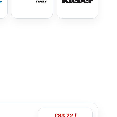
€
83.22
/