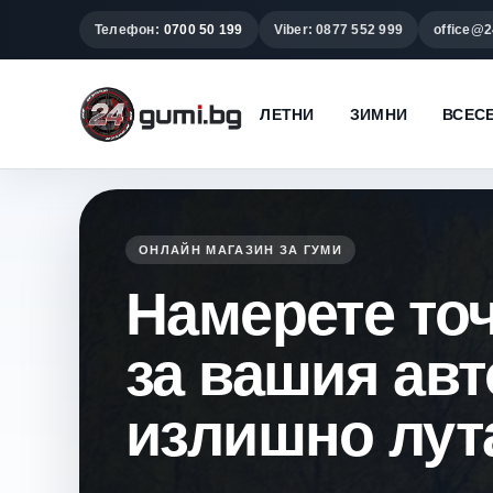
Телефон:
0700 50 199
Viber: 0877 552 999
office@2
ЛЕТНИ
ЗИМНИ
ВСЕС
ОНЛАЙН МАГАЗИН ЗА ГУМИ
Намерете то
за вашия ав
излишно лут