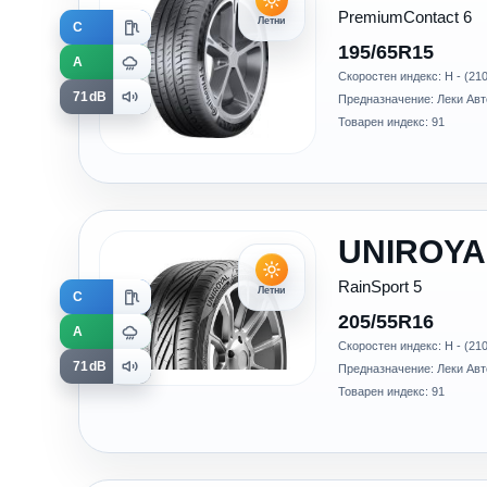
PremiumContact 6
Летни
C
195/65R15
A
Скоростен индекс: H - (210
71dB
Предназначение: Леки Ав
Товарен индекс: 91
UNIROYA
RainSport 5
Летни
C
205/55R16
A
Скоростен индекс: H - (210
71dB
Предназначение: Леки Ав
Товарен индекс: 91