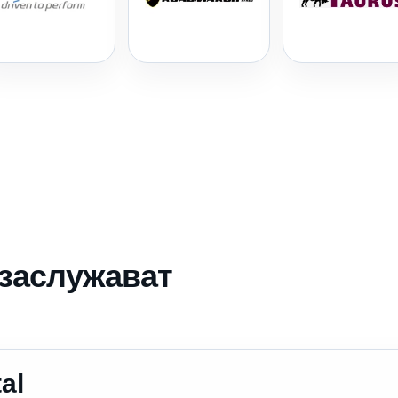
 заслужават
al