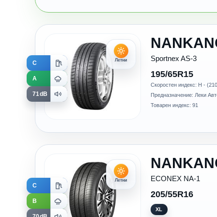
NANKAN
Sportnex AS-3
Летни
C
195/65R15
A
Скоростен индекс: H - (210
71dB
Предназначение: Леки Ав
Товарен индекс: 91
NANKAN
ECONEX NA-1
Летни
C
205/55R16
B
XL
70dB