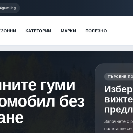
4gumi.bg
ЕЗОННИ
КАТЕГОРИИ
МАРКИ
ПОЛЕЗНО
ТЪРСЕНЕ ПО
чните гуми
Избер
томобил без
вижте
пред
ане
Започнете с р
полета ще се 