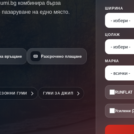
Gumi.bg комбинира бърза
ШИРИНА
 пазаруване на едно място.
ЦОЛАЖ
 на връщане
Разсрочено плащане
МАРКА
RUNFLAT
ЕЗОННИ ГУМИ
ГУМИ ЗА ДЖИП
Усилени (