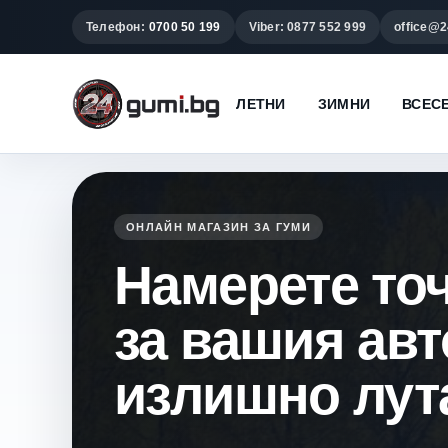
Телефон:
0700 50 199
Viber: 0877 552 999
office@2
ЛЕТНИ
ЗИМНИ
ВСЕС
ОНЛАЙН МАГАЗИН ЗА ГУМИ
Намерете то
за вашия ав
излишно лут