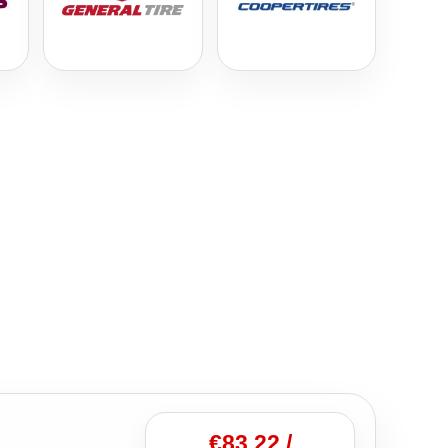
€
83.22
/