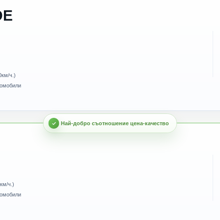
DE
0км/ч.)
томобили
км/ч.)
томобили