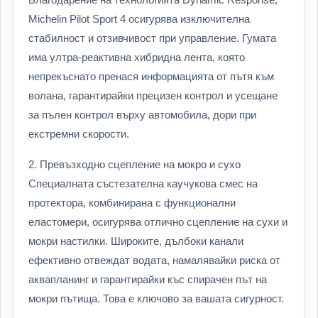
Michelin Pilot Sport 4 осигурява изключителна
стабилност и отзивчивост при управление. Гумата
има ултра-реактивна хибридна лента, която
непрекъснато пренася информацията от пътя към
волана, гарантирайки прецизен контрол и усещане
за пълен контрол върху автомобила, дори при
екстремни скорости.
2. Превъзходно сцепление на мокро и сухо
Специалната състезателна каучукова смес на
протектора, комбинирана с функционални
еластомери, осигурява отлично сцепление на сухи и
мокри настилки. Широките, дълбоки канали
ефективно отвеждат водата, намалявайки риска от
аквапланинг и гарантирайки къс спирачен път на
мокри пътища. Това е ключово за вашата сигурност.