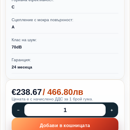
C
Сцепление с мокра повърхност:
A
Клас на шум:
70dB
Гаранция:
24 месеца
€238.67
/ 466.80лв
Цената е с начислено ДДС за 1 брой гума.
Добави в кошницата