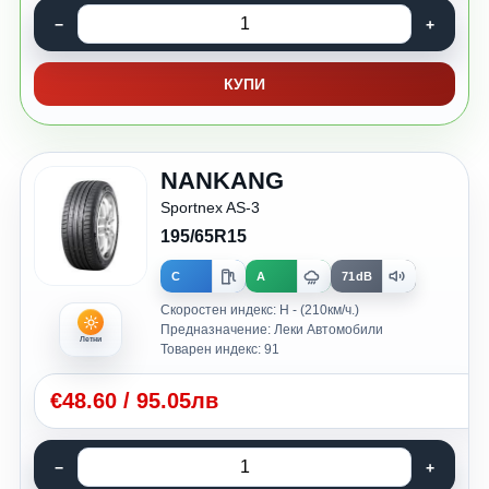
КУПИ
NANKANG
Sportnex AS-3
195/65R15
C
A
71dB
Скоростен индекс: H - (210км/ч.)
Предназначение: Леки Автомобили
Летни
Товарен индекс: 91
€
48.60
/
95.05лв