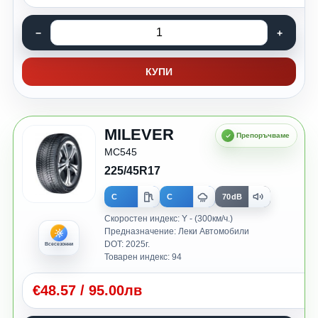
КУПИ
MILEVER
MC545
225/45R17
C
C
70dB
Скоростен индекс: Y - (300км/ч.)
Предназначение: Леки Автомобили
DOT: 2025г.
Всесезонни
Товарен индекс: 94
€
48.57
/
95.00лв