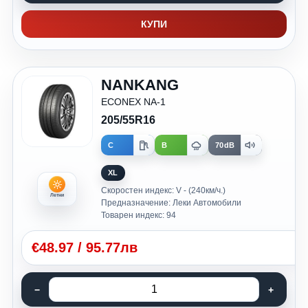
КУПИ
NANKANG
ECONEX NA-1
205/55R16
C
B
70dB
XL
Скоростен индекс: V - (240км/ч.)
Летни
Предназначение: Леки Автомобили
Товарен индекс: 94
€
48.97
/
95.77лв