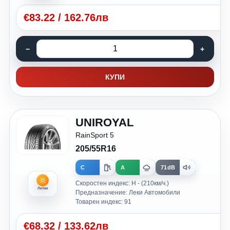
€
83.22
/
162.76лв
КУПИ
UNIROYAL
RainSport 5
205/55R16
C
A
71dB
Скоростен индекс: H - (210км/ч.)
Летни
Предназначение: Леки Автомобили
Товарен индекс: 91
€
68.32
/
133.62лв