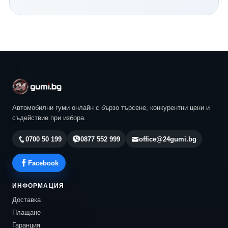
Continental и всички водещи световни производители.
Нашият екип ще ви помогне да изберете най-
подходящия модел според автомобила, стила ви на
шофиране и бюджета ви. Разгледайте актуалните
предложения в 24gumi.bg и се възползвайте от
професионална консултация, конкурентни цени и
бърза доставка до всяка точка на България.
Автомобилни гуми онлайн с бързо търсене, конкурентни цени и
съдействие при избора.
0700 50 199
0877 552 999
office@24gumi.bg
Facebook
ИНФОРМАЦИЯ
Доставка
Плащане
Гаранция