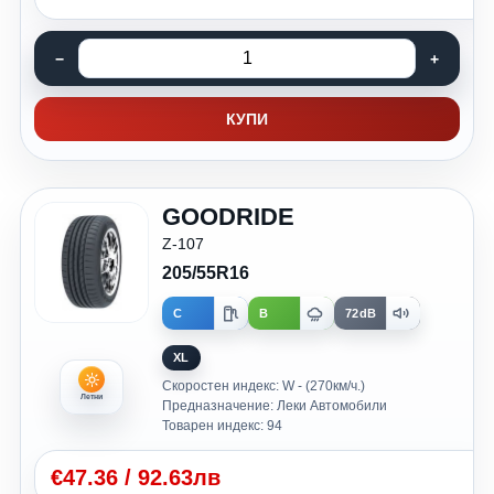
КУПИ
GOODRIDE
Z-107
205/55R16
C
B
72dB
XL
Скоростен индекс: W - (270км/ч.)
Летни
Предназначение: Леки Автомобили
Товарен индекс: 94
€
47.36
/
92.63лв