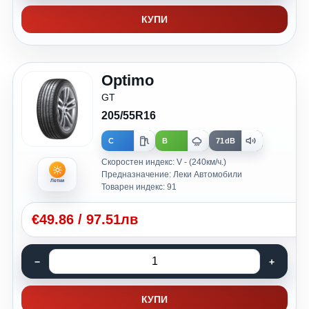
КУПИ
Optimo
GT
205/55R16
C
B
71dB
Скоростен индекс: V - (240км/ч.)
Предназначение: Леки Автомобили
Летни
Товарен индекс: 91
€
49.86
/
97.51лв
КУПИ