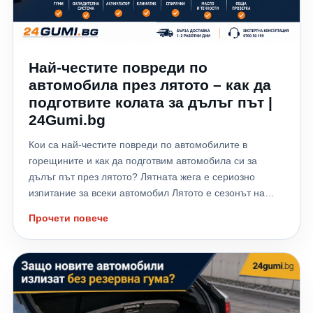
Най-честите повреди по
автомобила през лятото – как да
подготвите колата за дълъг път |
24Gumi.bg
Кои са най-честите повреди по автомобилите в
горещините и как да подготвим автомобила си за
дълъг път през лятото? Лятната жега е сериозно
изпитание за всеки автомобил Лятото е сезонът на
отпуските, дългите пътувания и хилядите километри,
Прочети повече
които много шофьори изминават към морето,
планината или чужбина. Високите температури обаче
не натоварват само водача – те поставят на сериозно
изпитание всички системи на автомобила. Всяка
година хиляди автомобили аварират именно през
летните месеци заради прегряване на двигателя,