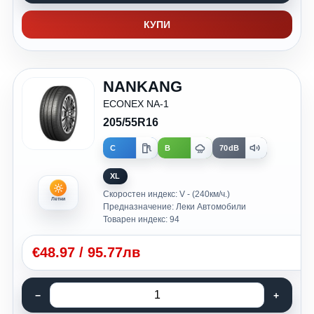
КУПИ
NANKANG
ECONEX NA-1
205/55R16
C
B
70dB
XL
Скоростен индекс: V - (240км/ч.)
Летни
Предназначение: Леки Автомобили
Товарен индекс: 94
€
48.97
/
95.77лв