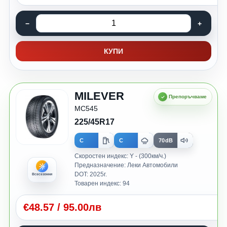
КУПИ
MILEVER
MC545
225/45R17
C
C
70dB
Скоростен индекс: Y - (300км/ч.)
Предназначение: Леки Автомобили
DOT: 2025г.
Всесезонни
Товарен индекс: 94
€
48.57
/
95.00лв