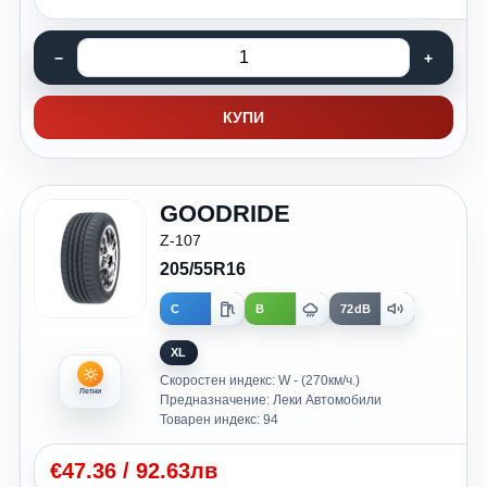
КУПИ
GOODRIDE
Z-107
205/55R16
C
B
72dB
XL
Скоростен индекс: W - (270км/ч.)
Летни
Предназначение: Леки Автомобили
Товарен индекс: 94
€
47.36
/
92.63лв