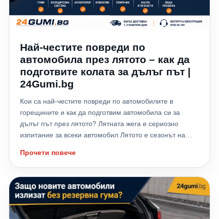
Най-честите повреди по
автомобила през лятото – как да
подготвите колата за дълъг път |
24Gumi.bg
Кои са най-честите повреди по автомобилите в
горещините и как да подготвим автомобила си за
дълъг път през лятото? Лятната жега е сериозно
изпитание за всеки автомобил Лятото е сезонът на
отпуските, дългите пътувания и хилядите километри,
Прочети повече
които много шофьори изминават към морето,
планината или чужбина. Високите температури обаче
не натоварват само водача – те поставят на сериозно
изпитание всички системи на автомобила. Всяка
година хиляди автомобили аварират именно през
летните месеци заради прегряване на двигателя,