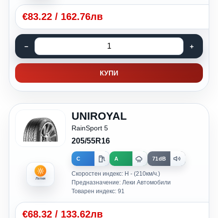
€
83.22
/
162.76лв
КУПИ
UNIROYAL
RainSport 5
205/55R16
C
A
71dB
Скоростен индекс: H - (210км/ч.)
Летни
Предназначение: Леки Автомобили
Товарен индекс: 91
€
68.32
/
133.62лв