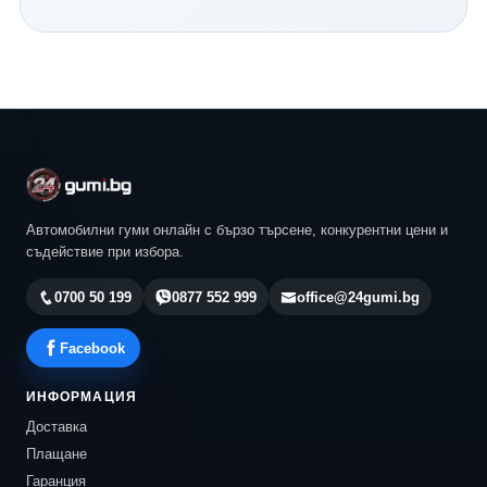
Continental и всички водещи световни производители.
Нашият екип ще ви помогне да изберете най-
подходящия модел според автомобила, стила ви на
шофиране и бюджета ви. Разгледайте актуалните
предложения в 24gumi.bg и се възползвайте от
професионална консултация, конкурентни цени и
бърза доставка до всяка точка на България.
Автомобилни гуми онлайн с бързо търсене, конкурентни цени и
съдействие при избора.
0700 50 199
0877 552 999
office@24gumi.bg
Facebook
ИНФОРМАЦИЯ
Доставка
Плащане
Гаранция