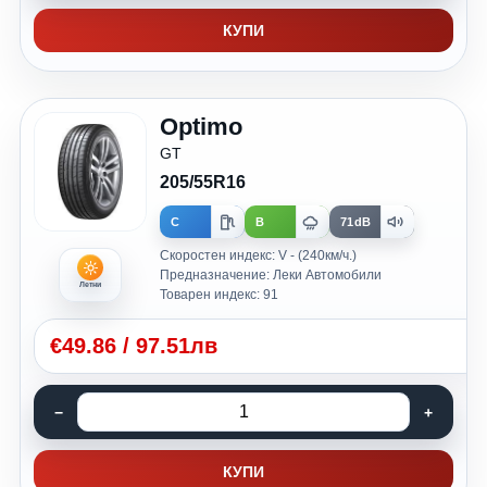
КУПИ
Optimo
GT
205/55R16
C
B
71dB
Скоростен индекс: V - (240км/ч.)
Предназначение: Леки Автомобили
Летни
Товарен индекс: 91
€
49.86
/
97.51лв
КУПИ