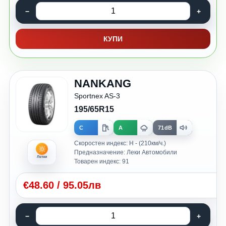
КУПИ
NANKANG
Sportnex AS-3
195/65R15
C
A
71dB
Скоростен индекс: H - (210км/ч.)
Предназначение: Леки Автомобили
Летни
Товарен индекс: 91
€
48.60
/
95.05лв