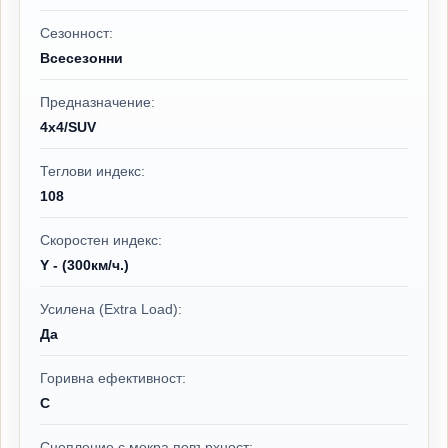
Сезонност:
Всесезонни
Предназначение:
4x4/SUV
Теглови индекс:
108
Скоростен индекс:
Y - (300км/ч.)
Усилена (Extra Load):
Да
Горивна ефективност:
C
Сцепление с мокра повърхност: