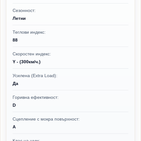
Сезонност:
Летни
Теглови индекс:
88
Скоростен индекс:
Y - (300км/ч.)
Усилена (Extra Load):
Да
Горивна ефективност:
D
Сцепление с мокра повърхност:
A
Клас на шум: