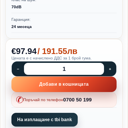
70dB
Гаранция:
24 месеца
€97.94
/ 191.55лв
Цената е с начислено ДДС за 1 брой гума.
Добави в кошницата
0700 50 199
Поръчай по телефон
На изплащане с tbi bank