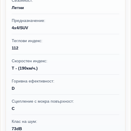
Сезонност:
Летни
Предназначение:
4x4/SUV
Теглови индекс:
112
Скоростен индекс:
T - (190км/ч.)
Горивна ефективност:
D
Сцепление с мокра повърхност:
C
Клас на шум:
73dB