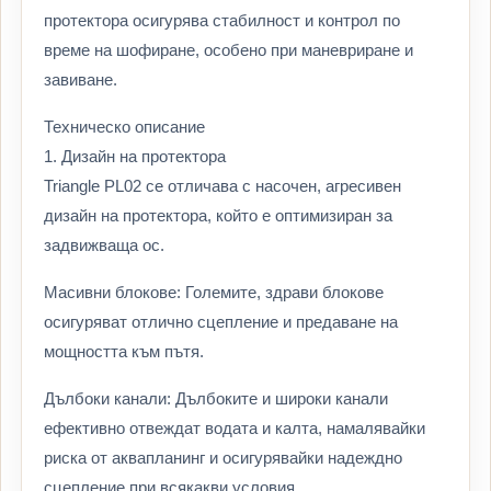
протектора осигурява стабилност и контрол по
време на шофиране, особено при маневриране и
завиване.
Техническо описание
1. Дизайн на протектора
Triangle PL02 се отличава с насочен, агресивен
дизайн на протектора, който е оптимизиран за
задвижваща ос.
Масивни блокове: Големите, здрави блокове
осигуряват отлично сцепление и предаване на
мощността към пътя.
Дълбоки канали: Дълбоките и широки канали
ефективно отвеждат водата и калта, намалявайки
риска от аквапланинг и осигурявайки надеждно
сцепление при всякакви условия.