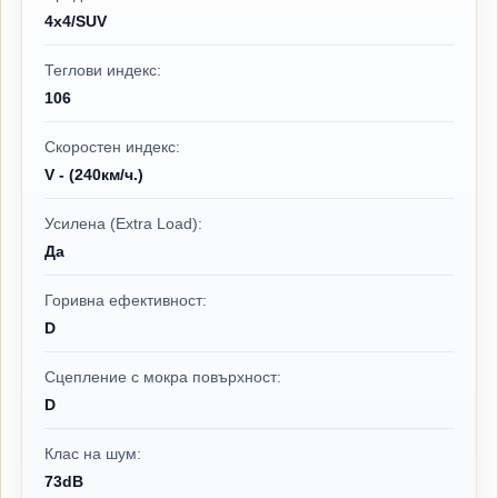
4x4/SUV
Теглови индекс:
106
Скоростен индекс:
V - (240км/ч.)
Усилена (Extra Load):
Да
Горивна ефективност:
D
Сцепление с мокра повърхност:
D
Клас на шум:
73dB