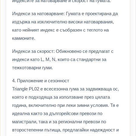
индексите за натоварване и скорост на гумата.
Индекси за натоварване: Гумата е проектирана да
издържа на изключително високи натоварвания,
като нейният индекс е съобразен с теглото на
камионите.
Индекси за скорост: Обикновено се предлагат с
индекси като L, M, N, които са стандартни за
тежкотоварни гуми.
4. Приложение и сезонност
Triangle PL02 е всесезонна гума за задвижваща ос,
която е подходяща за използване през цялата
година, включително при леки зимни условия. Тя е
идеална както за дългорейсови превози по
магистрали, така и за регионални превози по
второстепенни пътища, предлагайки надеждност и