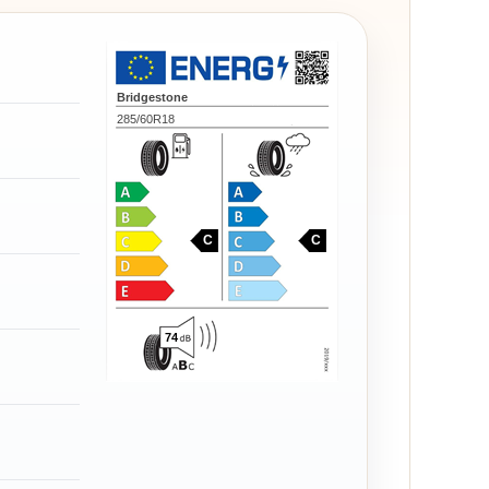
Bridgestone
285/60R18
C
C
74