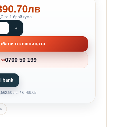
 390.70лв
С за 1 брой гума.
обави в кошницата
0700 50 199
фон
i bank
562.80 лв. / € 799.05
ни