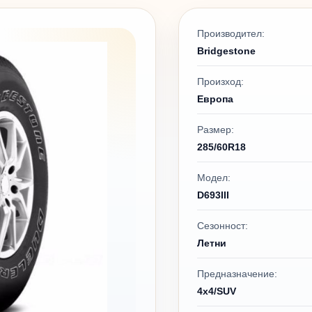
Производител:
Bridgestone
Произход:
Европа
Размер:
285/60R18
Модел:
D693III
Сезонност:
Летни
Предназначение:
4x4/SUV