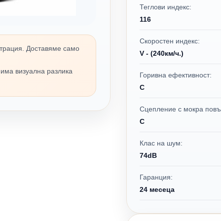
Теглови индекс:
116
Скоростен индекс:
трация. Доставяме само
V - (240км/ч.)
 има визуална разлика
Горивна ефективност:
C
Сцепление с мокра повъ
C
Клас на шум:
74dB
Гаранция:
24 месеца