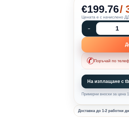
€199.76
/
Цената е с начислено ДД
Д
Поръчай по теле
На изплащане с tb
Примерни вноски за цена 1,
Доставка до 1-2 работни д