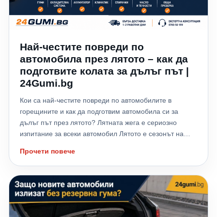
Най-честите повреди по
автомобила през лятото – как да
подготвите колата за дълъг път |
24Gumi.bg
Кои са най-честите повреди по автомобилите в
горещините и как да подготвим автомобила си за
дълъг път през лятото? Лятната жега е сериозно
изпитание за всеки автомобил Лятото е сезонът на
отпуските, дългите пътувания и хилядите километри,
Прочети повече
които много шофьори изминават към морето,
планината или чужбина. Високите температури обаче
не натоварват само водача – те поставят на сериозно
изпитание всички системи на автомобила. Всяка
година хиляди автомобили аварират именно през
летните месеци заради прегряване на двигателя,