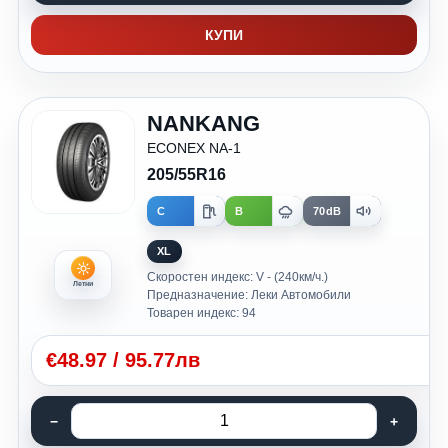
КУПИ
NANKANG
ECONEX NA-1
205/55R16
C
B
70dB
XL
Скоростен индекс: V - (240км/ч.)
Летни
Предназначение: Леки Автомобили
Товарен индекс: 94
€
48.97
/
95.77лв