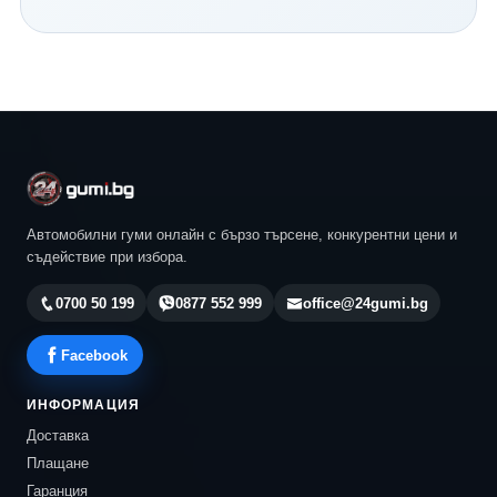
Continental и всички водещи световни производители.
Нашият екип ще ви помогне да изберете най-
подходящия модел според автомобила, стила ви на
шофиране и бюджета ви. Разгледайте актуалните
предложения в 24gumi.bg и се възползвайте от
професионална консултация, конкурентни цени и
бърза доставка до всяка точка на България.
Автомобилни гуми онлайн с бързо търсене, конкурентни цени и
съдействие при избора.
0700 50 199
0877 552 999
office@24gumi.bg
Facebook
ИНФОРМАЦИЯ
Доставка
Плащане
Гаранция