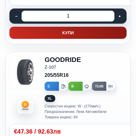
КУПИ
GOODRIDE
Z-107
205/55R16
C
B
72dB
XL
Скоростен индекс: W - (270км/ч.)
Летни
Предназначение: Леки Автомобили
Товарен индекс: 94
€
47.36
/
92.63лв