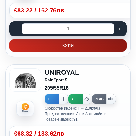
€
83.22
/
162.76лв
КУПИ
UNIROYAL
RainSport 5
205/55R16
C
A
71dB
Скоростен индекс: H - (210км/ч.)
Летни
Предназначение: Леки Автомобили
Товарен индекс: 91
€
68.32
/
133.62лв