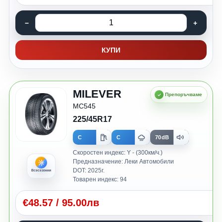
КУПИ
MILEVER
MC545
225/45R17
C
C
70dB
Скоростен индекс: Y - (300км/ч.)
Предназначение: Леки Автомобили
DOT: 2025г.
Всесезонни
Товарен индекс: 94
€
48.57
/
95.00лв