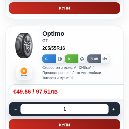
КУПИ
Optimo
GT
205/55R16
C
B
71dB
Скоростен индекс: V - (240км/ч.)
Предназначение: Леки Автомобили
Летни
Товарен индекс: 91
€
49.86
/
97.51лв
КУПИ