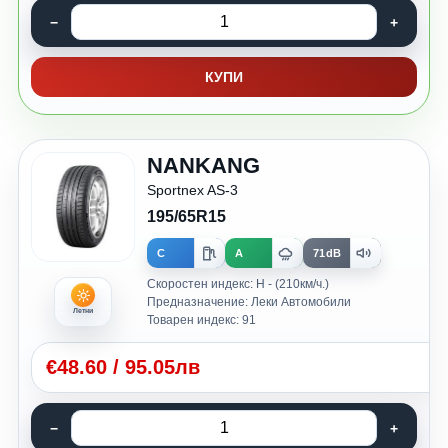
КУПИ
NANKANG
Sportnex AS-3
195/65R15
C
A
71dB
Скоростен индекс: H - (210км/ч.)
Предназначение: Леки Автомобили
Летни
Товарен индекс: 91
€
48.60
/
95.05лв