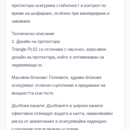
протектора осигурява стабилност и контрол по
време на шофиране, особено при маневриране и
завиване.
Техническо описание
1. Дизайн на протектора
Triangle PL02 се отличава с насочен, агресивен
дизайн на протектора, който е оптимизиран за
задвижваща ос.
Масивни блокове: Големите, здрави блокове
осигуряват отлично сцепление и предаване на
мощността към пътя.
Дълбоки канали: Дълбоките и широки канали
ефективно отвеждат водата и калта, намалявайки
риска от аквапланинг и осигурявайки надеждно
сцепление при всякакви условия.