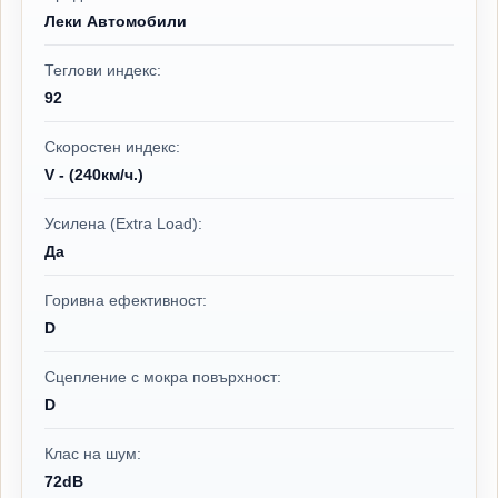
Леки Автомобили
Теглови индекс:
92
Скоростен индекс:
V - (240км/ч.)
Усилена (Extra Load):
Да
Горивна ефективност:
D
Сцепление с мокра повърхност:
D
Клас на шум:
72dB