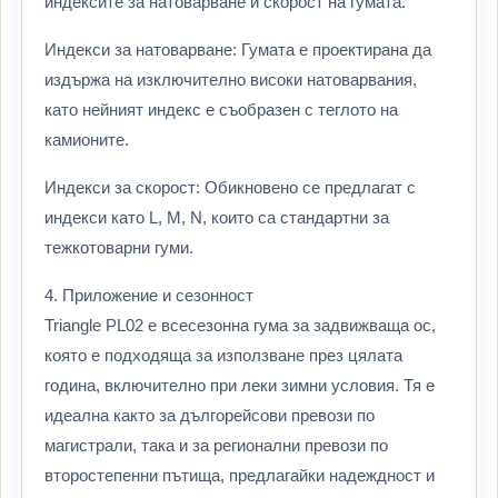
индексите за натоварване и скорост на гумата.
Индекси за натоварване: Гумата е проектирана да
издържа на изключително високи натоварвания,
като нейният индекс е съобразен с теглото на
камионите.
Индекси за скорост: Обикновено се предлагат с
индекси като L, M, N, които са стандартни за
тежкотоварни гуми.
4. Приложение и сезонност
Triangle PL02 е всесезонна гума за задвижваща ос,
която е подходяща за използване през цялата
година, включително при леки зимни условия. Тя е
идеална както за дългорейсови превози по
магистрали, така и за регионални превози по
второстепенни пътища, предлагайки надеждност и