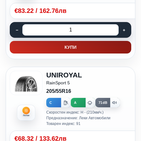
€
83.22
/
162.76лв
КУПИ
UNIROYAL
RainSport 5
205/55R16
C
A
71dB
Скоростен индекс: H - (210км/ч.)
Летни
Предназначение: Леки Автомобили
Товарен индекс: 91
€
68.32
/
133.62лв