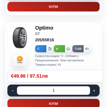
КУПИ
Optimo
GT
205/55R16
C
B
71dB
Скоростен индекс: V - (240км/ч.)
Предназначение: Леки Автомобили
Летни
Товарен индекс: 91
€
49.86
/
97.51лв
КУПИ