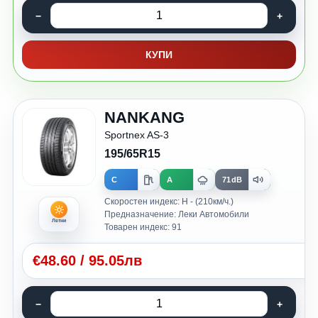
КУПИ
NANKANG
Sportnex AS-3
195/65R15
C
A
71dB
Скоростен индекс: H - (210км/ч.)
Предназначение: Леки Автомобили
Летни
Товарен индекс: 91
€
48.60
/
95.05лв