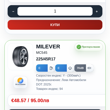
КУПИ
MILEVER
MC545
225/45R17
C
C
70dB
Скоростен индекс: Y - (300км/ч.)
Предназначение: Леки Автомобили
DOT: 2025г.
Всесезонни
Товарен индекс: 94
€
48.57
/
95.00лв