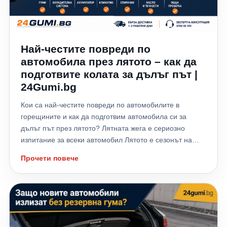
Най-честите повреди по
автомобила през лятото – как да
подготвите колата за дълъг път |
24Gumi.bg
Кои са най-честите повреди по автомобилите в
горещините и как да подготвим автомобила си за
дълъг път през лятото? Лятната жега е сериозно
изпитание за всеки автомобил Лятото е сезонът на
отпуските, дългите пътувания и хилядите километри,
Прочети повече
които много шофьори изминават към морето,
планината или чужбина. Високите температури обаче
не натоварват само водача – те поставят на сериозно
изпитание всички системи на автомобила. Всяка
година хиляди автомобили аварират именно през
летните месеци заради прегряване на двигателя,