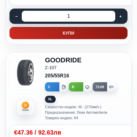
КУПИ
GOODRIDE
Z-107
205/55R16
C
B
72dB
XL
Скоростен индекс: W - (270км/ч.)
Летни
Предназначение: Леки Автомобили
Товарен индекс: 94
€
47.36
/
92.63лв