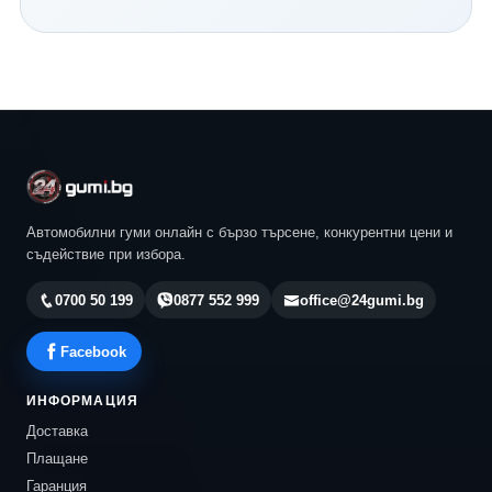
Continental и всички водещи световни производители.
Нашият екип ще ви помогне да изберете най-
подходящия модел според автомобила, стила ви на
шофиране и бюджета ви. Разгледайте актуалните
предложения в 24gumi.bg и се възползвайте от
професионална консултация, конкурентни цени и
бърза доставка до всяка точка на България.
Автомобилни гуми онлайн с бързо търсене, конкурентни цени и
съдействие при избора.
0700 50 199
0877 552 999
office@24gumi.bg
Facebook
ИНФОРМАЦИЯ
Доставка
Плащане
Гаранция