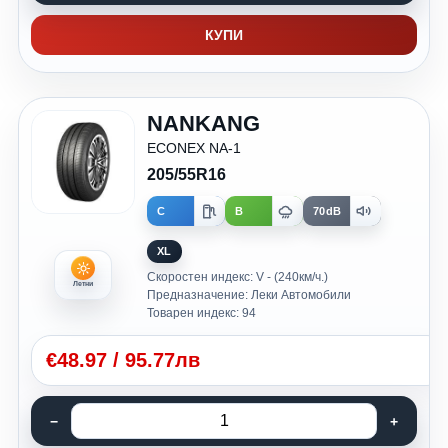
КУПИ
NANKANG
ECONEX NA-1
205/55R16
C
B
70dB
XL
Скоростен индекс: V - (240км/ч.)
Летни
Предназначение: Леки Автомобили
Товарен индекс: 94
€
48.97
/
95.77лв