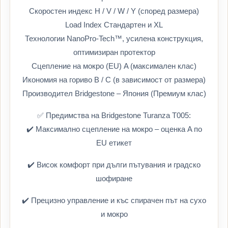
Скоростен индекс H / V / W / Y (според размера)
Load Index Стандартен и XL
Технологии NanoPro-Tech™, усилена конструкция,
оптимизиран протектор
Сцепление на мокро (EU) A (максимален клас)
Икономия на гориво B / C (в зависимост от размера)
Производител Bridgestone – Япония (Премиум клас)
✅ Предимства на Bridgestone Turanza T005:
✔️ Максимално сцепление на мокро – оценка A по
EU етикет
✔️ Висок комфорт при дълги пътувания и градско
шофиране
✔️ Прецизно управление и къс спирачен път на сухо
и мокро