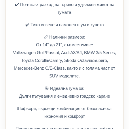
✔️ По-нисък разход на гориво и удължен живот на
гумата
✔️ Тихо возене и намален шум в купето
📏 Налични размери:
От 14" до 21", съвместими с:
Volkswagen Golf/Passat, Audi A3/A4, BMW 3/5 Series,
Toyota Corolla/Camry, Skoda Octavia/Superb,
Mercedes-Benz C/E-Class, както и с голяма част от
SUV моделите.
🎯 Идеална гума за:
Дълги пътувания и ежедневно градско каране
Шофьори, търсещи комбинация от безопасност,
икономия и комфорт
Променливи летни условия с дъжд и сух асфалт