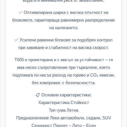
водата и минимален риск от аквапланинг;
✅ Оптимизирана шарка с висока плътност на
блоковете, гарантираща равномерно разпределение
на налягането;
✅ Усилени раменни блокове за подобрен контрол
при завиване и стабилност на висока скорост.
T005 е проектирана и с мисъл за устойчивост – тя
има ниско съпротивление при търкаляне, което
подпомага по-нисък разход на гориво и CO₂ емисии,
без компромис с безопасността.
📋 Основни характеристики:
Характеристика Стойност
Тип гума Летна
Предназначение Леки автомобили, седани, SUV
Сезонност Пролет – Лято – Есен