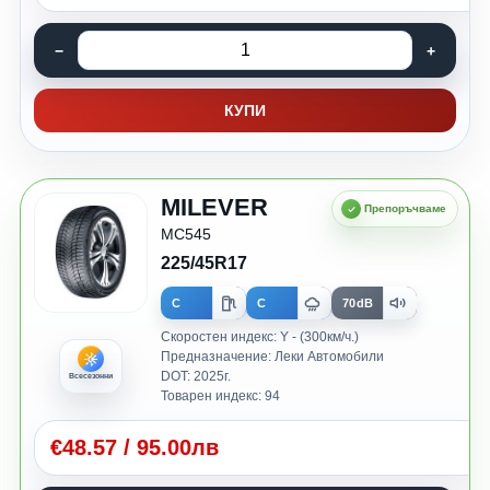
КУПИ
MILEVER
MC545
225/45R17
C
C
70dB
Скоростен индекс: Y - (300км/ч.)
Предназначение: Леки Автомобили
DOT: 2025г.
Всесезонни
Товарен индекс: 94
€
48.57
/
95.00лв