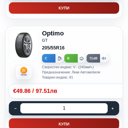
КУПИ
Optimo
GT
205/55R16
C
B
71dB
Скоростен индекс: V - (240км/ч.)
Предназначение: Леки Автомобили
Летни
Товарен индекс: 91
€
49.86
/
97.51лв
КУПИ