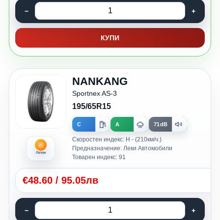
КУПИ
NANKANG
Sportnex AS-3
195/65R15
C
A
71dB
Скоростен индекс: H - (210км/ч.)
Предназначение: Леки Автомобили
Летни
Товарен индекс: 91
€
48.60
/
95.05лв