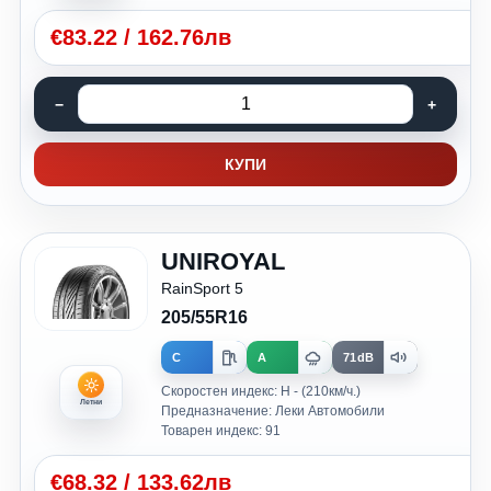
€
83.22
/
162.76лв
КУПИ
UNIROYAL
RainSport 5
205/55R16
C
A
71dB
Скоростен индекс: H - (210км/ч.)
Летни
Предназначение: Леки Автомобили
Товарен индекс: 91
€
68.32
/
133.62лв