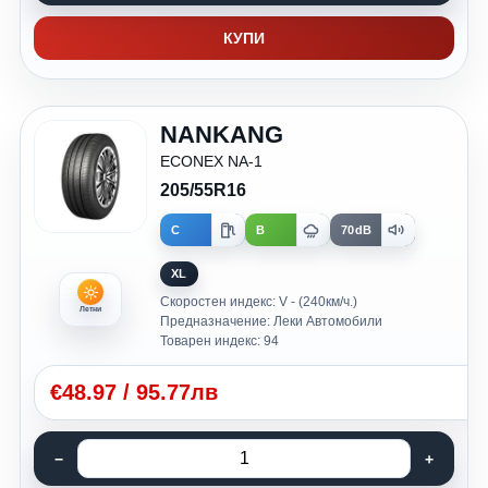
КУПИ
NANKANG
ECONEX NA-1
205/55R16
C
B
70dB
XL
Скоростен индекс: V - (240км/ч.)
Летни
Предназначение: Леки Автомобили
Товарен индекс: 94
€
48.97
/
95.77лв