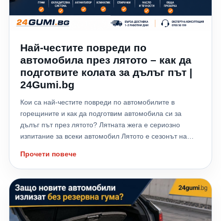
Най-честите повреди по
автомобила през лятото – как да
подготвите колата за дълъг път |
24Gumi.bg
Кои са най-честите повреди по автомобилите в
горещините и как да подготвим автомобила си за
дълъг път през лятото? Лятната жега е сериозно
изпитание за всеки автомобил Лятото е сезонът на
отпуските, дългите пътувания и хилядите километри,
Прочети повече
които много шофьори изминават към морето,
планината или чужбина. Високите температури обаче
не натоварват само водача – те поставят на сериозно
изпитание всички системи на автомобила. Всяка
година хиляди автомобили аварират именно през
летните месеци заради прегряване на двигателя,