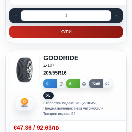
КУПИ
GOODRIDE
Z-107
205/55R16
C
B
72dB
XL
Скоростен индекс: W - (270км/ч.)
Летни
Предназначение: Леки Автомобили
Товарен индекс: 94
€
47.36
/
92.63лв