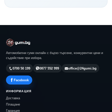
Continental и всички водещи световни производители.
Нашият екип ще ви помогне да изберете най-
подходящия модел според автомобила, стила ви на
шофиране и бюджета ви. Разгледайте актуалните
предложения в 24gumi.bg и се възползвайте от
професионална консултация, конкурентни цени и
бърза доставка до всяка точка на България.
Автомобилни гуми онлайн с бързо търсене, конкурентни цени и
съдействие при избора.
0700 50 199
0877 552 999
office@24gumi.bg
Facebook
ИНФОРМАЦИЯ
Доставка
Плащане
Гаранция