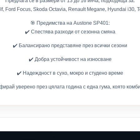
Предлага се в размери от 13 до 16 инча, подходяща за:
lf, Ford Focus, Skoda Octavia, Renault Megane, Hyundai i30, To
🎯 Предимства на Austone SP401:
✔️ Спестява разходи от сезонна смяна
✔️ Балансирано представяне през всички сезони
✔️ Добра устойчивост на износване
✔️ Надеждност в сухо, мокро и студено време
фирай уверено през цялата година с една гума, която комби