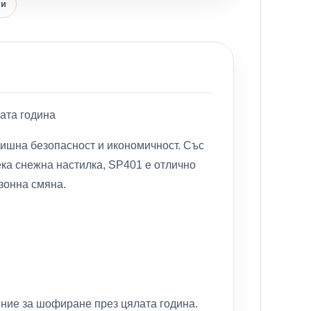
ни
ата година
дишна безопасност и икономичност. Със
ека снежна настилка, SP401 е отлично
езонна смяна.
ние за шофиране през цялата година.