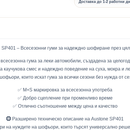
Доставка до 1-2 работни д
ne SP401 – Всесезонни гуми за надеждно шофиране през цял
 всесезонна гума за леки автомобили, създадена за целого
 каучукова смес и надеждно поведение на суха, мокра и л
офьори, които искат гумa за всички сезони без нужда от с
✅ M+S маркировка за всесезонна употреба
✅ Добро сцепление при променливо време
✅ Отлично съотношение между цена и качество
🛞 Разширено техническо описание на Austone SP401
ори на нуждите на шофьори, които търсят универсално реше