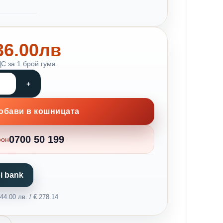
136.00лв
С за 1 брой гума.
обави в кошницата
0700 50 199
фон
i bank
4.00 лв. / € 278.14