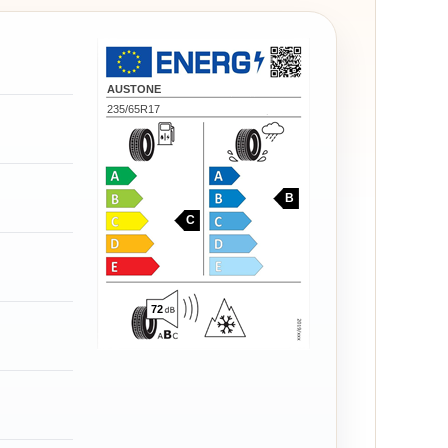
AUSTONE
235/65R17
B
C
72