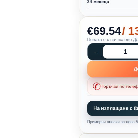
24 месеца
€69.54
/ 
Цената е с начислено ДД
Д
Поръчай по теле
На изплащане с tb
Примерни вноски за цена 54