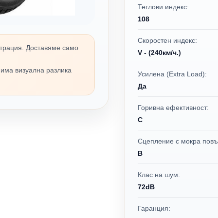
Теглови индекс:
108
Скоростен индекс:
трация. Доставяме само
V - (240км/ч.)
 има визуална разлика
Усилена (Extra Load):
Да
Горивна ефективност:
C
Сцепление с мокра повъ
B
Клас на шум:
72dB
Гаранция: