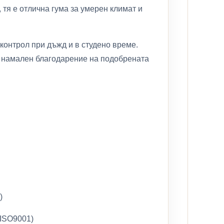
тя е отлична гума за умерен климат и
контрол при дъжд и в студено време.
е намален благодарение на подобрената
)
ISO9001)