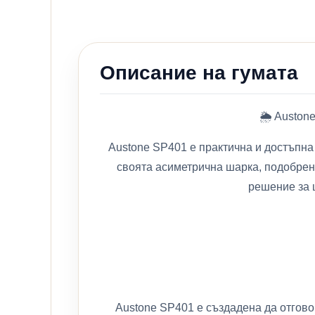
Описание на гумата
🌦️ Austo
Austone SP401 е практична и достъпна
своята асиметрична шарка, подобрена
решение за ш
Austone SP401 е създадена да отгов