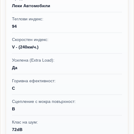
Леки Автомобили
Теглови индекс:
94
Скоростен индекс:
V - (240км/ч.)
Усилена (Extra Load):
Да
Горивна ефективност:
C
Сцепление с мокра повърхност:
B
Клас на шум:
72dB