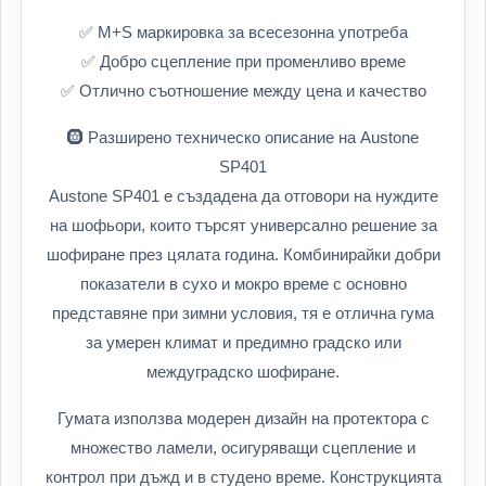
✅ M+S маркировка за всесезонна употреба
✅ Добро сцепление при променливо време
✅ Отлично съотношение между цена и качество
🛞 Разширено техническо описание на Austone
SP401
Austone SP401 е създадена да отговори на нуждите
на шофьори, които търсят универсално решение за
шофиране през цялата година. Комбинирайки добри
показатели в сухо и мокро време с основно
представяне при зимни условия, тя е отлична гума
за умерен климат и предимно градско или
междуградско шофиране.
Гумата използва модерен дизайн на протектора с
множество ламели, осигуряващи сцепление и
контрол при дъжд и в студено време. Конструкцията