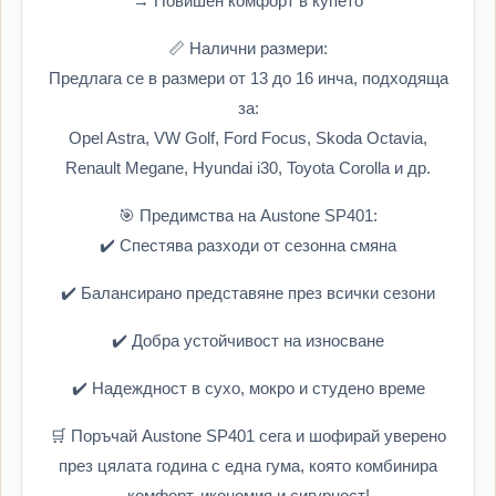
→ Повишен комфорт в купето
📏 Налични размери:
Предлага се в размери от 13 до 16 инча, подходяща
за:
Opel Astra, VW Golf, Ford Focus, Skoda Octavia,
Renault Megane, Hyundai i30, Toyota Corolla и др.
🎯 Предимства на Austone SP401:
✔️ Спестява разходи от сезонна смяна
✔️ Балансирано представяне през всички сезони
✔️ Добра устойчивост на износване
✔️ Надеждност в сухо, мокро и студено време
🛒 Поръчай Austone SP401 сега и шофирай уверено
през цялата година с една гума, която комбинира
комфорт, икономия и сигурност!