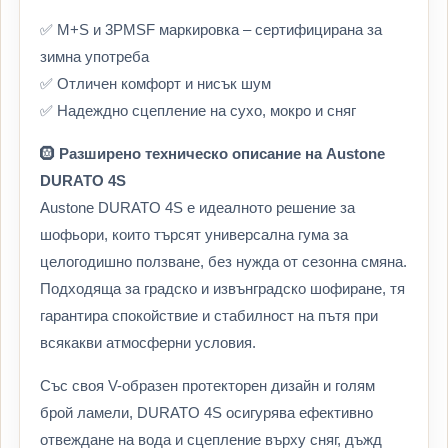
✅ M+S и 3PMSF маркировка – сертифицирана за
зимна употреба
✅ Отличен комфорт и нисък шум
✅ Надеждно сцепление на сухо, мокро и сняг
🛞
Разширено техническо описание на Austone
DURATO 4S
Austone DURATO 4S е идеалното решение за
шофьори, които търсят универсална гума за
целогодишно ползване, без нужда от сезонна смяна.
Подходяща за градско и извънградско шофиране, тя
гарантира спокойствие и стабилност на пътя при
всякакви атмосферни условия.
Със своя V-образен протекторен дизайн и голям
брой ламели, DURATO 4S осигурява ефективно
отвеждане на вода и сцепление върху сняг, дъжд