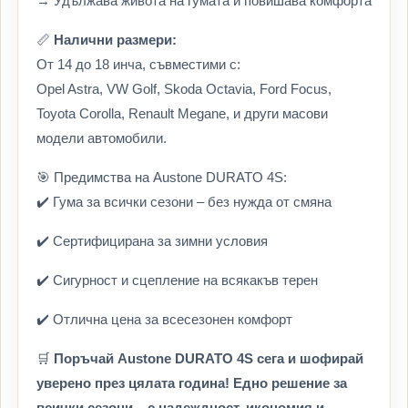
→ Удължава живота на гумата и повишава комфорта
📏
Налични размери:
От 14 до 18 инча, съвместими с:
Opel Astra, VW Golf, Skoda Octavia, Ford Focus,
Toyota Corolla, Renault Megane, и други масови
модели автомобили.
🎯 Предимства на Austone DURATO 4S:
✔️ Гума за всички сезони – без нужда от смяна
✔️ Сертифицирана за зимни условия
✔️ Сигурност и сцепление на всякакъв терен
✔️ Отлична цена за всесезонен комфорт
🛒
Поръчай Austone DURATO 4S сега и шофирай
уверено през цялата година! Едно решение за
всички сезони – с надеждност, икономия и