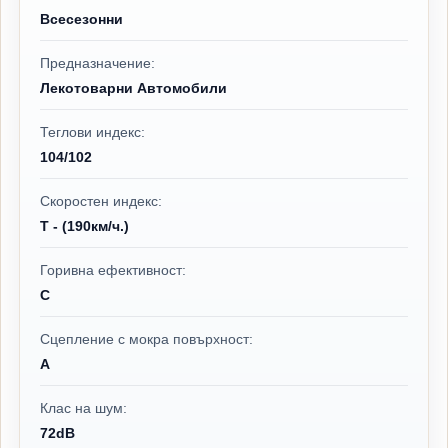
Всесезонни
Предназначение:
Лекотоварни Автомобили
Теглови индекс:
104/102
Скоростен индекс:
T - (190км/ч.)
Горивна ефективност:
C
Сцепление с мокра повърхност:
A
Клас на шум:
72dB