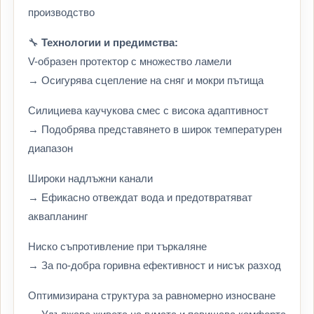
производство
🔧
Технологии и предимства:
V-образен протектор с множество ламели
→ Осигурява сцепление на сняг и мокри пътища
Силициева каучукова смес с висока адаптивност
→ Подобрява представянето в широк температурен
диапазон
Широки надлъжни канали
→ Ефикасно отвеждат вода и предотвратяват
аквапланинг
Ниско съпротивление при търкаляне
→ За по-добра горивна ефективност и нисък разход
Оптимизирана структура за равномерно износване