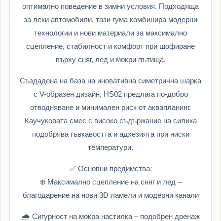
оптимално поведение в зимни условия. Подходяща
за леки автомобили, тази гума комбинира модерни
технологии и нови материали за максимално
сцепление, стабилност и комфорт при шофиране
върху сняг, лед и мокри пътища.
Създадена на база на иновативна симетрична шарка
с V-образен дизайн, HS02 предлага по-добро
отводняване и минимален риск от аквапланинг.
Каучуковата смес с високо съдържание на силика
подобрява гъвкавостта и адхезията при ниски
температури.
✅ Основни предимства:
❄️ Максимално сцепление на сняг и лед –
благодарение на нови 3D ламели и модерни канали
🌧️ Сигурност на мокра настилка – подобрен дренаж