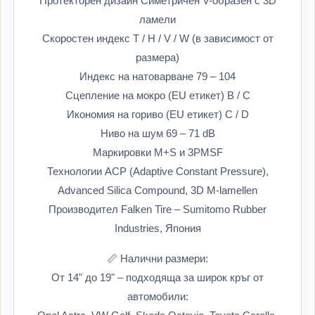
Протекторен дизайн Симетричен V-образен с 3D
ламели
Скоростен индекс T / H / V / W (в зависимост от
размера)
Индекс на натоварване 79 – 104
Сцепление на мокро (EU етикет) B / C
Икономия на гориво (EU етикет) C / D
Ниво на шум 69 – 71 dB
Маркировки M+S и 3PMSF
Технологии ACP (Adaptive Constant Pressure),
Advanced Silica Compound, 3D M-lamellen
Производител Falken Tire – Sumitomo Rubber
Industries, Япония
📏 Налични размери:
От 14" до 19" – подходяща за широк кръг от
автомобили: