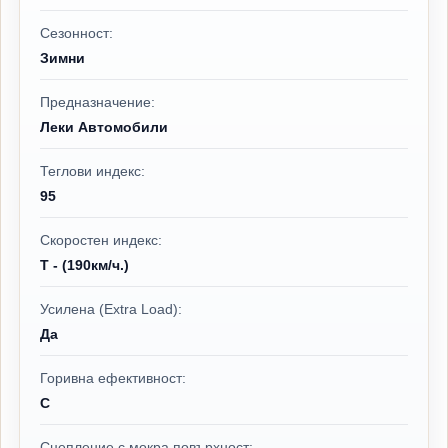
Сезонност:
Зимни
Предназначение:
Леки Автомобили
Теглови индекс:
95
Скоростен индекс:
T - (190км/ч.)
Усилена (Extra Load):
Да
Горивна ефективност:
C
Сцепление с мокра повърхност: