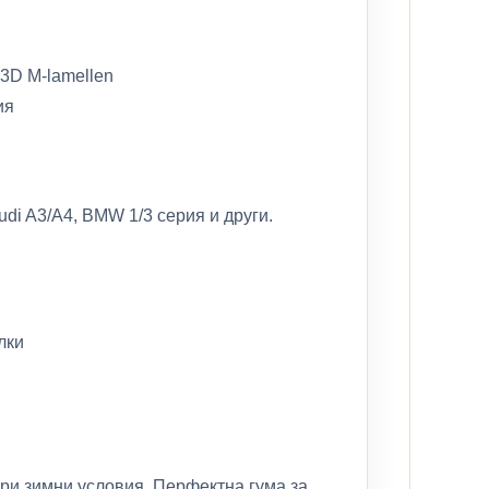
 3D M-lamellen
ия
Audi A3/A4, BMW 1/3 серия и други.
лки
ри зимни условия. Перфектна гума за