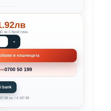
91.92лв
С за 1 брой гума.
обави в кошницата
0700 50 199
фон
i bank
7.68 лв. / € 187.99