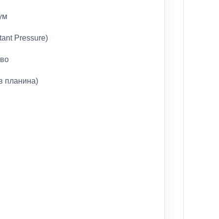
ум
ant Pressure)
иво
в планина)