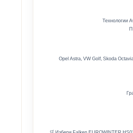
Технологии AC
П
Opel Astra, VW Golf, Skoda Octavi
Гр
🛒 Избери Falken EUROWINTER HS02 –