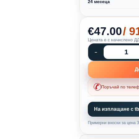
24 месеца
€47.00
/ 
Цената е с начислено ДД
Д
Поръчай по теле
На изплащане с tb
Примерни вноски за цена 36