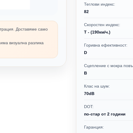
Теглови индекс:
82
Скоростен индекс:
трация. Доставяме само
T - (190км/ч.)
 има визуална разлика
Горивна ефективност:
D
Сцепление с мокра повъ
B
Клас на шум:
70dB
DOT:
по-стар от 2 години
Гаранция: