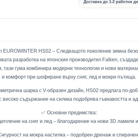
Доставка до 1-2 работни д
ken EUROWINTER HS02 – Следващото поколение зимна безо
ата разработка на японския производител Falken, създаде
, тази гума комбинира модерни технологии и нови материа
и комфорт при шофиране върху сняг, лед и мокри пътища.
иметрична шарка с V-образен дизайн, HS02 предлага по-доб
 с високо съдържание на силика подобрява гъвкавостта и ад
✅ Основни предимства:
цепление на сняг и лед – благодарение на нови 3D ламели 
 Сигурност на мокра настилка – подобрен дренаж и спирачен