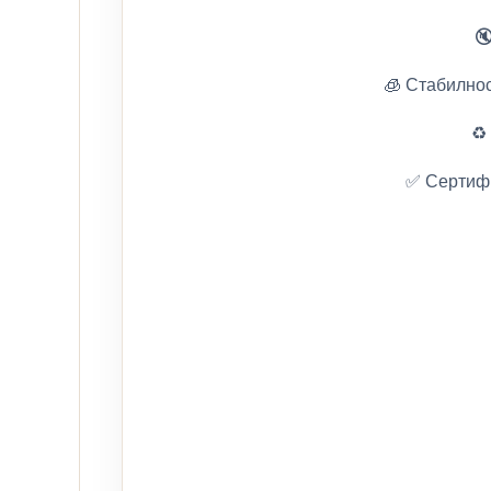

🧊 Стабилнос
♻️
✅ Сертифи