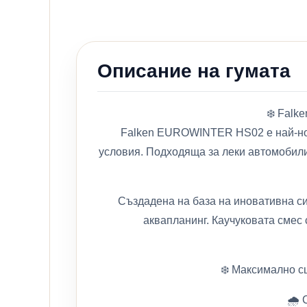
Описание на гумата
❄️ Fal
Falken EUROWINTER HS02 е най-нов
условия. Подходяща за леки автомобили
Създадена на база на иновативна с
аквапланинг. Каучуковата смес
❄️ Максимално с
🌧️