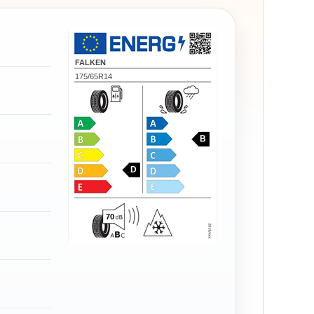
FALKEN
175/65R14
B
D
70