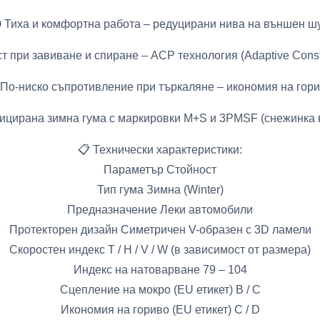
 Тиха и комфортна работа – редуцирани нива на външен ш
т при завиване и спиране – ACP технология (Adaptive Const
 По-ниско съпротивление при търкаляне – икономия на гор
цирана зимна гума с маркировки M+S и 3PMSF (снежинка 
📋 Технически характеристики:
Параметър Стойност
Тип гума Зимна (Winter)
Предназначение Леки автомобили
Протекторен дизайн Симетричен V-образен с 3D ламели
Скоростен индекс T / H / V / W (в зависимост от размера)
Индекс на натоварване 79 – 104
Сцепление на мокро (EU етикет) B / C
Икономия на гориво (EU етикет) C / D