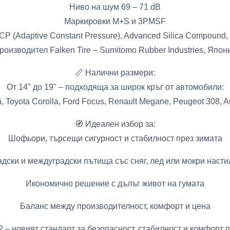
Ниво на шум 69 – 71 dB
Маркировки M+S и 3PMSF
P (Adaptive Constant Pressure), Advanced Silica Compound,
роизводител Falken Tire – Sumitomo Rubber Industries, Япон
📏 Налични размери:
От 14" до 19" – подходяща за широк кръг от автомобили:
a, Toyota Corolla, Ford Focus, Renault Megane, Peugeot 308, 
🧭 Идеален избор за:
Шофьори, търсещи сигурност и стабилност през зимата
адски и междуградски пътища със сняг, лед или мокри насти
Икономично решение с дълъг живот на гумата
Баланс между производителност, комфорт и цена
 новият стандарт за безопасност, стабилност и комфорт п