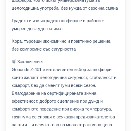
Шофьори, които искат универсална гума за
целогодишна употреба, без нужда от сезонна смяна
Градско и извънградско шофиране в райони с
умерен до студен климат
Хора, търсещи икономично и практично решение,
без компромис със сигурността
🛒 Заключение:
Goodride Z-401 е интелигентен избор за шофьори,
които желаят целогодишна сигурност, стабилност и
комфорт, без да сменят гуми всеки сезон.
Благодарение на сертифицираната зимна
ефективност, доброто сцепление при дъжд и
комфортното поведение при висока температура,
тази гума се справя с всякакви предизвикателства
на пътя – и всичко това на много атрактивна цена.