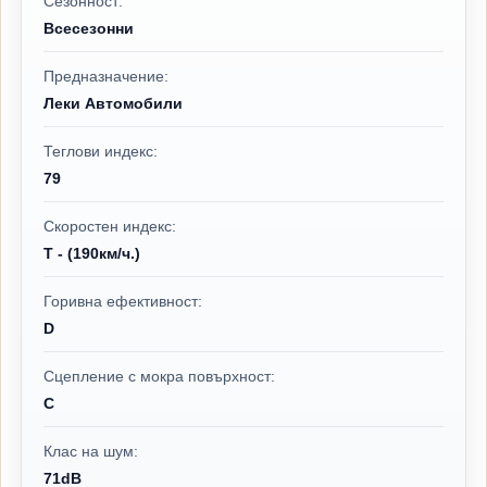
Сезонност:
Всесезонни
Предназначение:
Леки Автомобили
Теглови индекс:
79
Скоростен индекс:
T - (190км/ч.)
Горивна ефективност:
D
Сцепление с мокра повърхност:
C
Клас на шум:
71dB