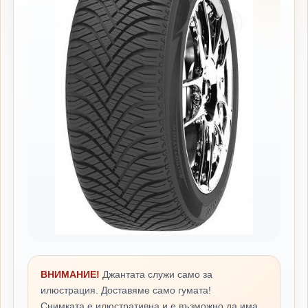
ВНИМАНИЕ!
Джантата служи само за
илюстрация. Доставяме само гумата!
Снимката е илюстративна и е възможно да има