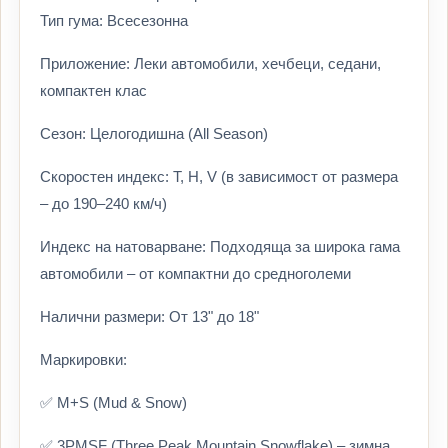
Тип гума: Всесезонна
Приложение: Леки автомобили, хечбеци, седани,
компактен клас
Сезон: Целогодишна (All Season)
Скоростен индекс: T, H, V (в зависимост от размера
– до 190–240 км/ч)
Индекс на натоварване: Подходяща за широка гама
автомобили – от компактни до средноголеми
Налични размери: От 13" до 18"
Маркировки:
✅ M+S (Mud & Snow)
✅ 3PMSF (Three Peak Mountain Snowflake) – зимна