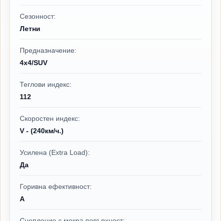
Сезонност:
Летни
Предназначение:
4x4/SUV
Теглови индекс:
112
Скоростен индекс:
V - (240км/ч.)
Усилена (Extra Load):
Да
Горивна ефективност:
A
Сцепление с мокра повърхност: