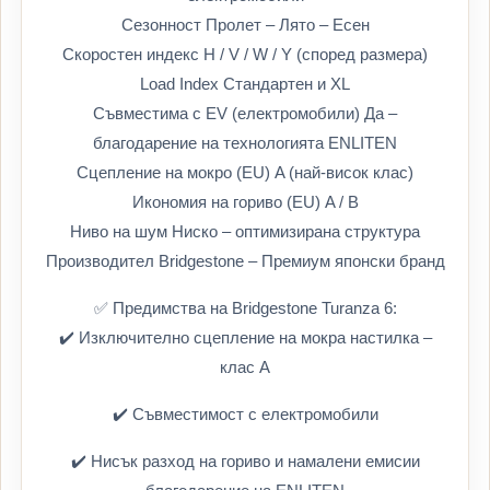
Сезонност Пролет – Лято – Есен
Скоростен индекс H / V / W / Y (според размера)
Load Index Стандартен и XL
Съвместима с EV (електромобили) Да –
благодарение на технологията ENLITEN
Сцепление на мокро (EU) A (най-висок клас)
Икономия на гориво (EU) A / B
Ниво на шум Ниско – оптимизирана структура
Производител Bridgestone – Премиум японски бранд
✅ Предимства на Bridgestone Turanza 6:
✔️ Изключително сцепление на мокра настилка –
клас A
✔️ Съвместимост с електромобили
✔️ Нисък разход на гориво и намалени емисии