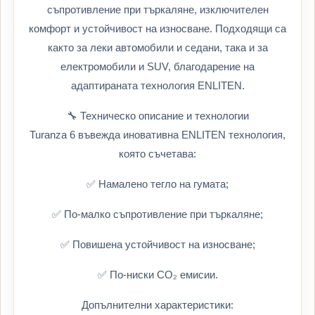
съпротивление при търкаляне, изключителен
комфорт и устойчивост на износване. Подходящи са
както за леки автомобили и седани, така и за
електромобили и SUV, благодарение на
адаптираната технология ENLITEN.
🔧 Техническо описание и технологии
Turanza 6 въвежда иновативна ENLITEN технология,
която съчетава:
✅ Намалено тегло на гумата;
✅ По-малко съпротивление при търкаляне;
✅ Повишена устойчивост на износване;
✅ По-ниски CO₂ емисии.
Допълнителни характеристики: