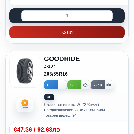
КУПИ
GOODRIDE
Z-107
205/55R16
C
B
72dB
XL
Скоростен индекс: W - (270км/ч.)
Летни
Предназначение: Леки Автомобили
Товарен индекс: 94
€
47.36
/
92.63лв