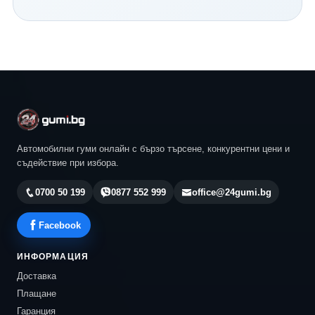
Continental и всички водещи световни производители.
Нашият екип ще ви помогне да изберете най-
подходящия модел според автомобила, стила ви на
шофиране и бюджета ви. Разгледайте актуалните
предложения в 24gumi.bg и се възползвайте от
професионална консултация, конкурентни цени и
бърза доставка до всяка точка на България.
Автомобилни гуми онлайн с бързо търсене, конкурентни цени и
съдействие при избора.
0700 50 199
0877 552 999
office@24gumi.bg
Facebook
ИНФОРМАЦИЯ
Доставка
Плащане
Гаранция