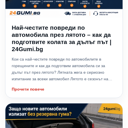
Най-честите повреди по
автомобила през лятото – как да
подготвите колата за дълъг път |
24Gumi.bg
Кои са най-честите повреди по автомобилите в
горещините и как да подготвим автомобила си за
дълъг път през лятото? Лятната жега е сериозно
изпитание за всеки автомобил Лятото е сезонът на
отпуските, дългите пътувания и хилядите километри,
Прочети повече
които много шофьори изминават към морето,
планината или чужбина. Високите температури обаче
не натоварват само водача – те поставят на сериозно
изпитание всички системи на автомобила. Всяка
година хиляди автомобили аварират именно през
летните месеци заради прегряване на двигателя,