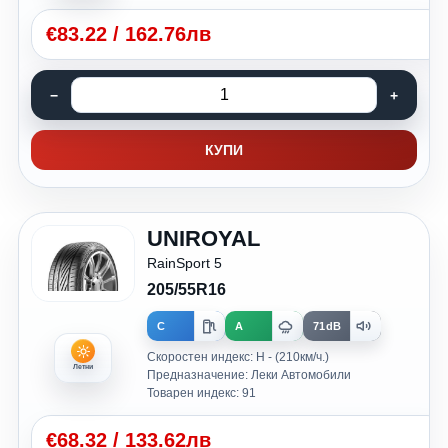
€
83.22
/
162.76лв
КУПИ
UNIROYAL
RainSport 5
205/55R16
C
A
71dB
Скоростен индекс: H - (210км/ч.)
Летни
Предназначение: Леки Автомобили
Товарен индекс: 91
€
68.32
/
133.62лв