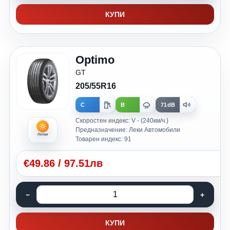
КУПИ
Optimo
GT
205/55R16
C
B
71dB
Скоростен индекс: V - (240км/ч.)
Предназначение: Леки Автомобили
Летни
Товарен индекс: 91
€
49.86
/
97.51лв
КУПИ