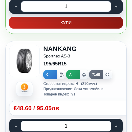
КУПИ
NANKANG
Sportnex AS-3
195/65R15
C
A
71dB
Скоростен индекс: H - (210км/ч.)
Предназначение: Леки Автомобили
Летни
Товарен индекс: 91
€
48.60
/
95.05лв