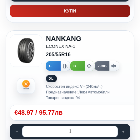
КУПИ
NANKANG
ECONEX NA-1
205/55R16
C
B
70dB
XL
Скоростен индекс: V - (240км/ч.)
Летни
Предназначение: Леки Автомобили
Товарен индекс: 94
€
48.97
/
95.77лв