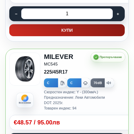
КУПИ
MILEVER
MC545
225/45R17
C
C
70dB
Скоростен индекс: Y - (300км/ч.)
Предназначение: Леки Автомобили
DOT: 2025г.
Всесезонни
Товарен индекс: 94
€
48.57
/
95.00лв