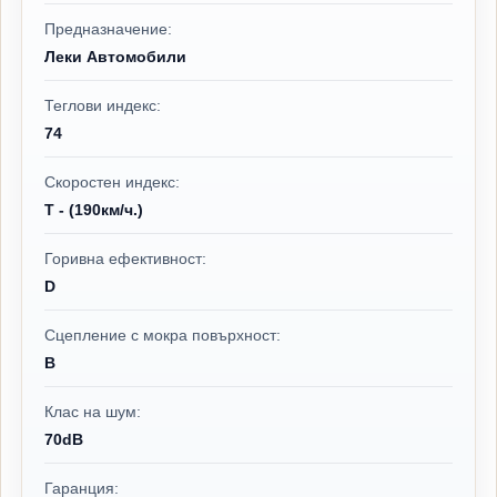
Предназначение:
Леки Автомобили
Теглови индекс:
74
Скоростен индекс:
T - (190км/ч.)
Горивна ефективност:
D
Сцепление с мокра повърхност:
B
Клас на шум:
70dB
Гаранция: