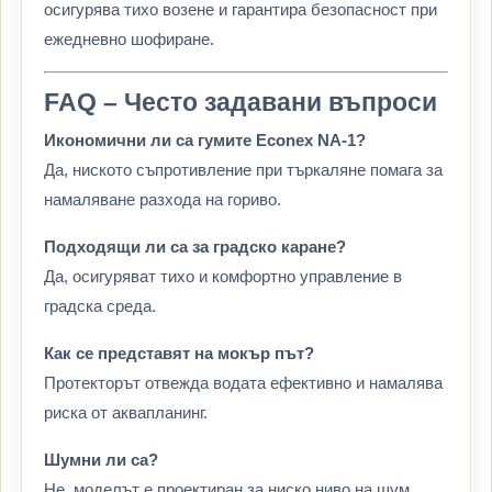
осигурява тихо возене и гарантира безопасност при
ежедневно шофиране.
FAQ – Често задавани въпроси
Икономични ли са гумите Econex NA-1?
Да, ниското съпротивление при търкаляне помага за
намаляване разхода на гориво.
Подходящи ли са за градско каране?
Да, осигуряват тихо и комфортно управление в
градска среда.
Как се представят на мокър път?
Протекторът отвежда водата ефективно и намалява
риска от аквапланинг.
Шумни ли са?
Не, моделът е проектиран за ниско ниво на шум.