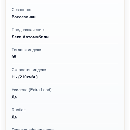
Сезонност:
Всесезонни
Предназначение:
Леки Автомобили
Теглови индекс:
95
Скоростен индекс:
H - (210км/ч.)
Усилена (Extra Load):
Да
Runflat:
Да
Горивна ефективност: