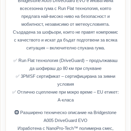
Bridgestone A005 DriveGuard EVO е иновативна
всесезонна гума с Run Flat технология, която
предлага най-високо ниво на безопасност и
мобилност, независимо от метеоусловията.
Създадена за шофьори, които не правят компромис
с качеството и искат да бъдат подготвени за всяка
ситуация – включително спукана гума.
✅ Run Flat технология (DriveGuard) – продължаваш
да шофираш до 80 км при спукване
✅ 3PMSF сертификат – сертифицирана за зимни
условия
✅ Отлично сцепление при мокро време – EU етикет:
А-класa
🛞 Разширено техническо описание на Bridgestone
A005 DriveGuard EVO
Изработена с NanoPro-Tech™ полимерна смес,