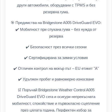
други автомобили, оборудвани с TPMS и без
резервна гума.
🎯 Предимства на Bridgestone A005 DriveGuard EVO:
✔️ Мобилност при спукана гума – без нужда от
резерва
✔️ Безопасност през всички сезони
✔️ Сертифицирана за зимни условия
✔️ Отличен контрол на мокър път – EU етикет "A"
✔️ Удължен пробег и равномерно износване
🛒 Поръчай Bridgestone Weather Control A005
DriveGuard EVO сега и осигури непрекъсната
мобилност, спокойствие и първокласно сцепление
през цялата година. Перфектен избор за