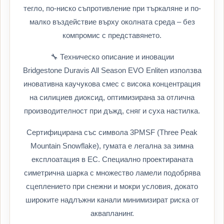
тегло, по-ниско съпротивление при търкаляне и по-
малко въздействие върху околната среда – без
компромис с представянето.
🔧 Техническо описание и иновации
Bridgestone Duravis All Season EVO Enliten използва
иновативна каучукова смес с висока концентрация
на силициев диоксид, оптимизирана за отлична
производителност при дъжд, сняг и суха настилка.
Сертифицирана със символа 3PMSF (Three Peak
Mountain Snowflake), гумата е легална за зимна
експлоатация в ЕС. Специално проектираната
симетрична шарка с множество ламели подобрява
сцеплението при снежни и мокри условия, докато
широките надлъжни канали минимизират риска от
аквапланинг.