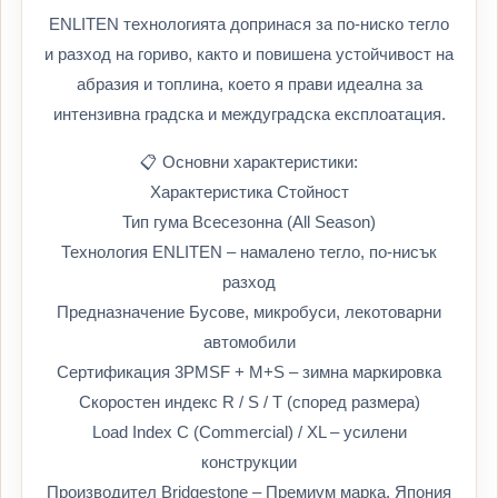
ENLITEN технологията допринася за по-ниско тегло
и разход на гориво, както и повишена устойчивост на
абразия и топлина, което я прави идеална за
интензивна градска и междуградска експлоатация.
📋 Основни характеристики:
Характеристика Стойност
Тип гума Всесезонна (All Season)
Технология ENLITEN – намалено тегло, по-нисък
разход
Предназначение Бусове, микробуси, лекотоварни
автомобили
Сертификация 3PMSF + M+S – зимна маркировка
Скоростен индекс R / S / T (според размера)
Load Index C (Commercial) / XL – усилени
конструкции
Производител Bridgestone – Премиум марка, Япония