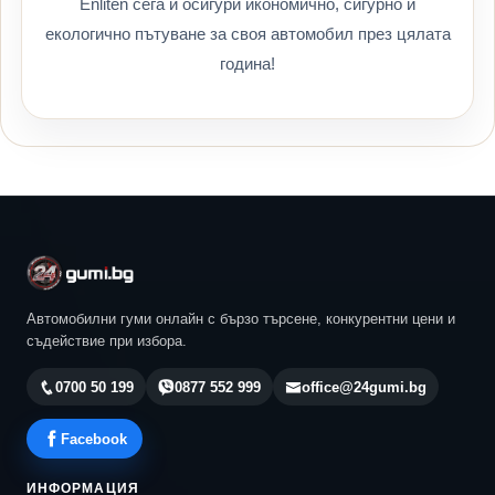
Enliten сега и осигури икономично, сигурно и
екологично пътуване за своя автомобил през цялата
година!
Автомобилни гуми онлайн с бързо търсене, конкурентни цени и
съдействие при избора.
0700 50 199
0877 552 999
office@24gumi.bg
Facebook
ИНФОРМАЦИЯ