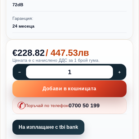
72dB
Гаранция:
24 месеца
€228.82
/ 447.53лв
Цената е с начислено ДДС за 1 брой гума.
Добави в кошницата
0700 50 199
Поръчай по телефон
На изплащане с tbi bank