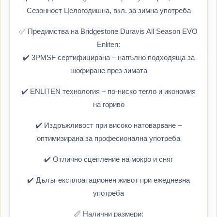
Сезонност Целогодишна, вкл. за зимна употреба
✅ Предимства на Bridgestone Duravis All Season EVO
Enliten:
✔️ 3PMSF сертифицирана – напълно подходяща за
шофиране през зимата
✔️ ENLITEN технология – по-ниско тегло и икономия
на гориво
✔️ Издръжливост при високо натоварване –
оптимизирана за професионална употреба
✔️ Отлично сцепление на мокро и сняг
✔️ Дълъг експлоатационен живот при ежедневна
употреба
📏 Налични размери: