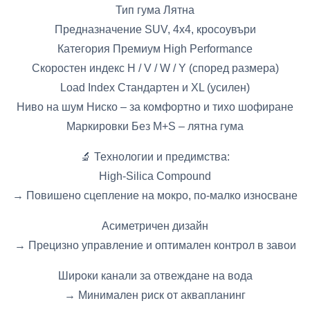
Тип гума Лятна
Предназначение SUV, 4x4, кросоувъри
Категория Премиум High Performance
Скоростен индекс H / V / W / Y (според размера)
Load Index Стандартен и XL (усилен)
Ниво на шум Ниско – за комфортно и тихо шофиране
Маркировки Без M+S – лятна гума
🔬 Технологии и предимства:
High-Silica Compound
→ Повишено сцепление на мокро, по-малко износване
Асиметричен дизайн
→ Прецизно управление и оптимален контрол в завои
Широки канали за отвеждане на вода
→ Минимален риск от аквапланинг