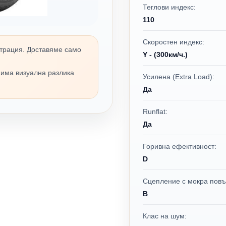
Теглови индекс:
110
Скоростен индекс:
трация. Доставяме само
Y - (300км/ч.)
 има визуална разлика
Усилена (Extra Load):
Да
Runflat:
Да
Горивна ефективност:
D
Сцепление с мокра повъ
B
Клас на шум: