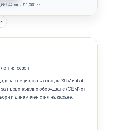
661.44 лв. / € 1,360.77
ни
 летния сезон
ъздадена специално за мощни SUV и 4x4
а за първоначално оборудване (OEM) от
фьори и динамичен стил на каране.