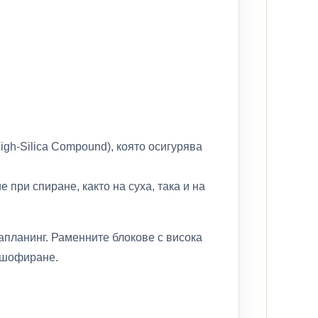
gh-Silica Compound), която осигурява
при спиране, както на суха, така и на
планинг. Раменните блокове с висока
о шофиране.