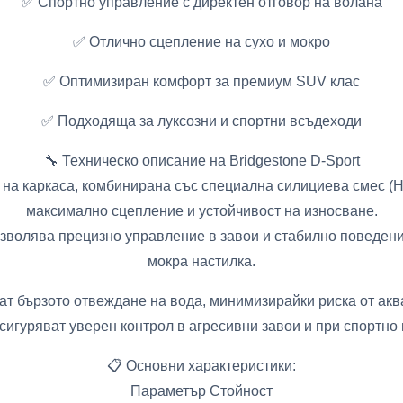
✅ Спортно управление с директен отговор на волана
✅ Отлично сцепление на сухо и мокро
✅ Оптимизиран комфорт за премиум SUV клас
✅ Подходяща за луксозни и спортни всъдеходи
🔧 Техническо описание на Bridgestone D-Sport
 на каркаса, комбинирана със специална силициева смес (Hi
максимално сцепление и устойчивост на износване.
волява прецизно управление в завои и стабилно поведение 
мокра настилка.
т бързото отвеждане на вода, минимизирайки риска от аква
сигуряват уверен контрол в агресивни завои и при спортн
📋 Основни характеристики:
Параметър Стойност