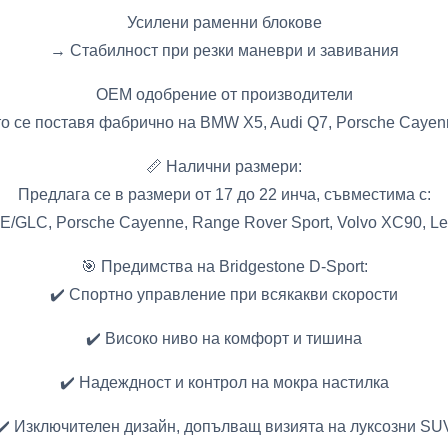
Усилени раменни блокове
→ Стабилност при резки маневри и завивания
OEM одобрение от производители
о се поставя фабрично на BMW X5, Audi Q7, Porsche Cayenn
📏 Налични размери:
Предлага се в размери от 17 до 22 инча, съвместима с:
E/GLC, Porsche Cayenne, Range Rover Sport, Volvo XC90, L
🎯 Предимства на Bridgestone D-Sport:
✔️ Спортно управление при всякакви скорости
✔️ Високо ниво на комфорт и тишина
✔️ Надеждност и контрол на мокра настилка
✔️ Изключителен дизайн, допълващ визията на луксозни SU