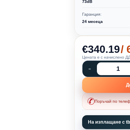
73dB
Гаранция:
24 месеца
€340.19
/
Цената е с начислено ДД
Д
Поръчай по теле
На изплащане с tb