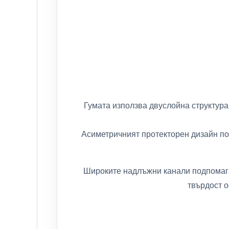
Гумата използва двуслойна структура
Асиметричният протекторен дизайн поз
Широките надлъжни канали подпомага
твърдост о