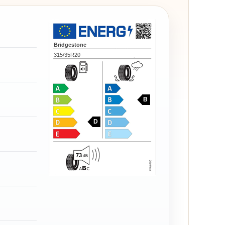
Bridgestone
315/35R20
B
D
73