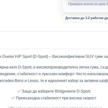
Примерни вноски за цена 2,
Доставка до 1-2 работни д
ne Dueler H/P Sport (D-Sport) – Високоефективни SUV гуми за
улярна като D-Sport, е високопроизводителна лятна гума, с
оведение, стабилност и луксозен комфорт. Често използван
ercedes-Benz и Lexus, тя е идеалният избор за активни шо
✅ Защо да изберете Bridgestone D-Sport:
✅ Превъзходна стабилност при висока скорост