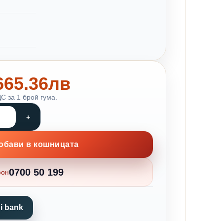
 665.36лв
С за 1 брой гума.
обави в кошницата
0700 50 199
фон
i bank