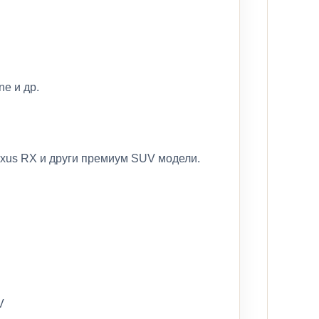
e и др.
exus RX и други премиум SUV модели.
V