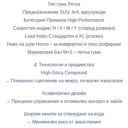
Тип гума Лятна
Предназначение SUV, 4x4, кросоувъри
Категория Премиум High Performance
Скоростен индекс H / V / W / Y (според размера)
Load Index Стандартен и XL (усилен)
Ниво на шум Ниско – за комфортно и тихо шофиране
Маркировки Без M+S – лятна гума
🔬 Технологии и предимства:
High-Silica Compound
→ Повишено сцепление на мокро, по-малко износване
Асиметричен дизайн
→ Прецизно управление и оптимален контрол в завои
Широки канали за отвеждане на вода
→ Минимален риск от аквапланинг