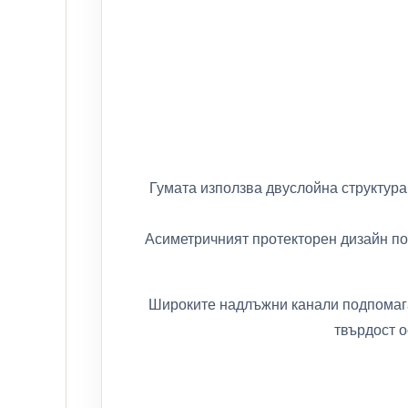
Гумата използва двуслойна структура
Асиметричният протекторен дизайн поз
Широките надлъжни канали подпомага
твърдост о