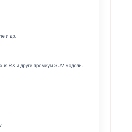
e и др.
exus RX и други премиум SUV модели.
V