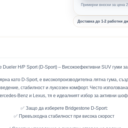
Примерни вноски за цена 2,
Доставка до 1-2 работни д
ne Dueler H/P Sport (D-Sport) – Високоефективни SUV гуми за
улярна като D-Sport, е високопроизводителна лятна гума, с
оведение, стабилност и луксозен комфорт. Често използван
ercedes-Benz и Lexus, тя е идеалният избор за активни шо
✅ Защо да изберете Bridgestone D-Sport:
✅ Превъзходна стабилност при висока скорост