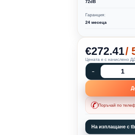
72dB
Гаранция:
24 месеца
€272.41
/
Цената е с начислено ДД
Д
Поръчай по теле
На изплащане с tb