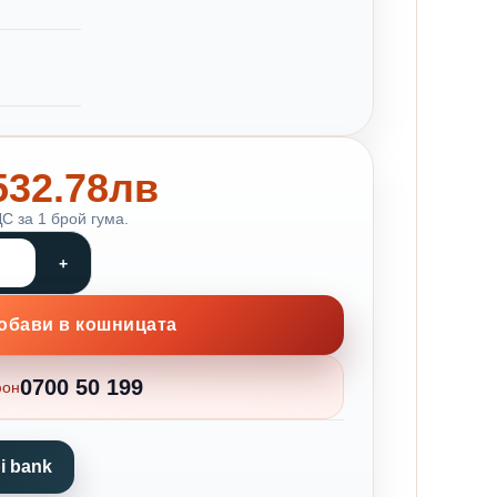
 532.78лв
С за 1 брой гума.
обави в кошницата
0700 50 199
фон
i bank