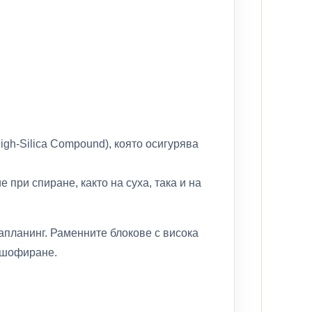
gh-Silica Compound), която осигурява
при спиране, както на суха, така и на
планинг. Раменните блокове с висока
о шофиране.