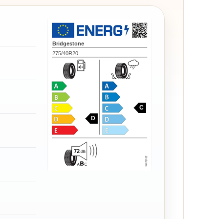
Bridgestone
275/40R20
C
D
72