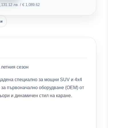
131.12 лв. / € 1,089.62
ни
 летния сезон
ъздадена специално за мощни SUV и 4x4
а за първоначално оборудване (OEM) от
фьори и динамичен стил на каране.