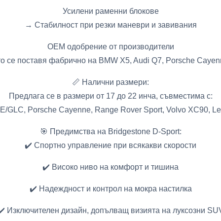
Усилени раменни блокове
→ Стабилност при резки маневри и завивания
OEM одобрение от производители
о се поставя фабрично на BMW X5, Audi Q7, Porsche Cayenn
📏 Налични размери:
Предлага се в размери от 17 до 22 инча, съвместима с:
E/GLC, Porsche Cayenne, Range Rover Sport, Volvo XC90, L
🎯 Предимства на Bridgestone D-Sport:
✔️ Спортно управление при всякакви скорости
✔️ Високо ниво на комфорт и тишина
✔️ Надеждност и контрол на мокра настилка
✔️ Изключителен дизайн, допълващ визията на луксозни SU