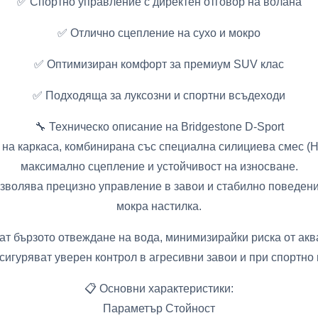
✅ Спортно управление с директен отговор на волана
✅ Отлично сцепление на сухо и мокро
✅ Оптимизиран комфорт за премиум SUV клас
✅ Подходяща за луксозни и спортни всъдеходи
🔧 Техническо описание на Bridgestone D-Sport
 на каркаса, комбинирана със специална силициева смес (Hi
максимално сцепление и устойчивост на износване.
волява прецизно управление в завои и стабилно поведение 
мокра настилка.
т бързото отвеждане на вода, минимизирайки риска от аква
сигуряват уверен контрол в агресивни завои и при спортн
📋 Основни характеристики:
Параметър Стойност